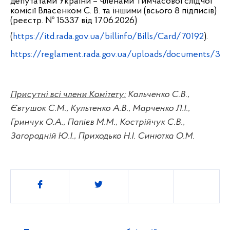
депутатами України – членами Тимчасової слідчої
комісії Власенком С. В. та іншими (всього 8 підписів)
(реєстр. № 15337 від 17.06.2026)
(
https://itd.rada.gov.ua/billinfo/Bills/Card/70192
).
https://reglament.rada.gov.ua/uploads/documents/326
Присутні всі члени Комітету:
Кальченко С.В.,
Євтушок С.М.,
Культенко А.В.,
Марченко Л.І.,
Гринчук О.А., Папієв М.М., Кострійчук С.В.,
Загородній Ю.І.,
Приходько Н.І. Синютка О.М.
Поділитись