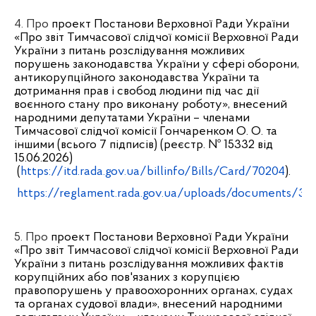
4. Про
проект Постанови Верховної Ради України
«Про звіт Тимчасової слідчої комісії Верховної Ради
України з питань розслідування можливих
порушень законодавства України у сфері оборони,
антикорупційного законодавства України та
дотримання прав і свобод людини під час дії
воєнного стану про виконану роботу», внесений
народними депутатами України – членами
Тимчасової слідчої комісії Гончаренком О. О. та
іншими (всього 7 підписів) (реєстр. № 15332 від
15.06.2026)
(
https://itd.rada.gov.ua/billinfo/Bills/Card/70204
).
https://reglament.rada.gov.ua/uploads/documents/32
5.
Про
проект Постанови Верховної Ради України
«Про звіт Тимчасової слідчої комісії Верховної Ради
України з питань розслідування можливих фактів
корупційних або пов'язаних з корупцією
правопорушень у правоохоронних органах, судах
та органах судової влади», внесений народними