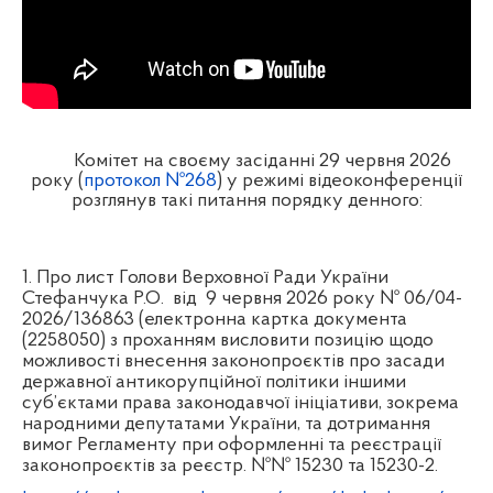
Комітет на своєму засіданні
29
червня 2026
року (
протокол №26
8
) у
режимі відеоконференції
розглянув такі питання порядку денного:
1. Про лист Голови Верховної Ради України
Стефанчука Р.О. від 9 червня 2026 року № 06/04-
2026/136863 (електронна картка документа
(2258050) з проханням висловити позицію щодо
можливості внесення законопроєктів про засади
державної антикорупційної політики іншими
суб’єктами права законодавчої ініціативи, зокрема
народними депутатами України, та дотримання
вимог Регламенту при оформленні та реєстрації
законопроєктів за реєстр. №№ 15230 та 15230-2.