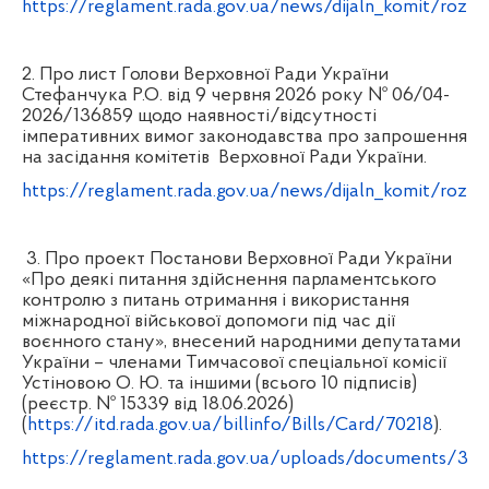
https://reglament.rada.gov.ua/news/dijaln_komit/rozz
2. Про лист Голови Верховної Ради України
Стефанчука Р.О. від 9 червня 2026 року № 06/04-
2026/136859 щодо наявності/відсутності
імперативних вимог законодавства про запрошення
на засідання комітетів
Верховної Ради України.
https://reglament.rada.gov.ua/news/dijaln_komit/rozz
3. Про проект Постанови Верховної Ради України
«Про деякі питання здійснення парламентського
контролю з питань отримання і використання
міжнародної військової допомоги під час дії
воєнного стану», внесений народними депутатами
України – членами Тимчасової спеціальної комісії
Устіновою О. Ю. та іншими (всього 10 підписів)
(реєстр. № 15339 від 18.06.2026)
(
https://itd.rada.gov.ua/billinfo/Bills/Card/70218
)
.
https://reglament.rada.gov.ua/uploads/documents/326