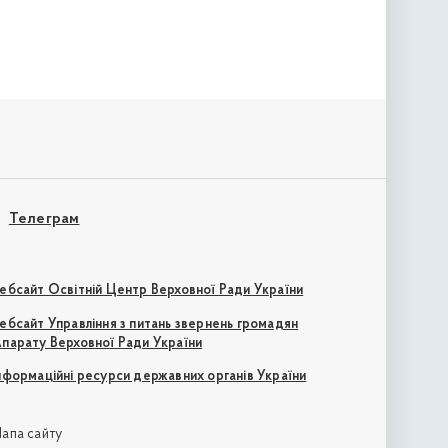
Телеграм
ебсайт Освітній Центр Верховної Ради України
ебсайт Управління з питань звернень громадян
парату Верховної Ради України
нформаційні ресурси державних органів України
апа сайту