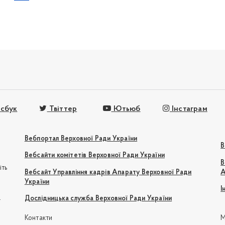
сбук
Твіттер
Ютьюб
Інстаграм
Вебпортал Верховної Ради України
В
Вебсайти комітетів Верховної Ради України
В
іть
Вебсайт Управління кадрів Апарату Верховної Ради
А
України
І
e
Дослідницька служба Верховної Ради України
Контакти
М