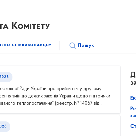
а Комітету
чено співвиконавцем
Пошук
Д
2026
з
ерховної Ради України про прийняття у другому
сення змін до деяких законів України щодо підтримки
Ек
ваного теплопостачання" (реєстр. № 14067 від...
Ре
за
Ст
026