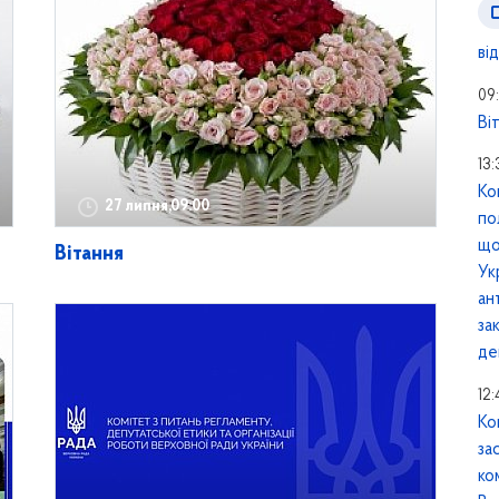
ві
09:
Ві
13
Ко
27 липня,09:00
по
що
Вітання
Ук
ан
за
де
12
Ко
за
ко