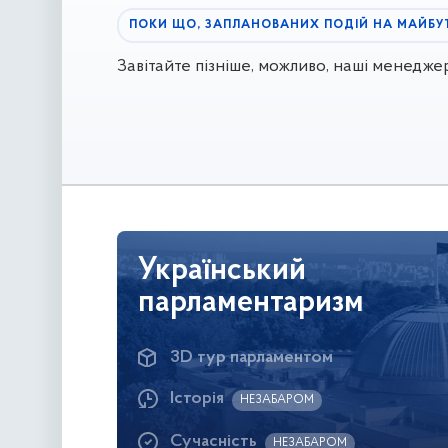
ПОКИ ЩО, ЗАПЛАНОВАНИХ ПОДІЙ НА МАЙБУ
Завітайте пізніше, можливо, наші менедж
Український
парламентаризм
3D тур парламентом
Історія
НЕЗАБАРОМ
Сучасність
НЕЗАБАРОМ