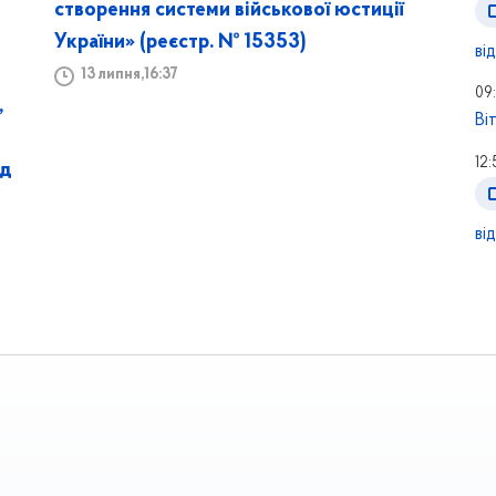
створення системи військової юстиції
України» (реєстр. № 15353)
ві
13 липня,16:37
09
,
Ві
12:
ід
ві