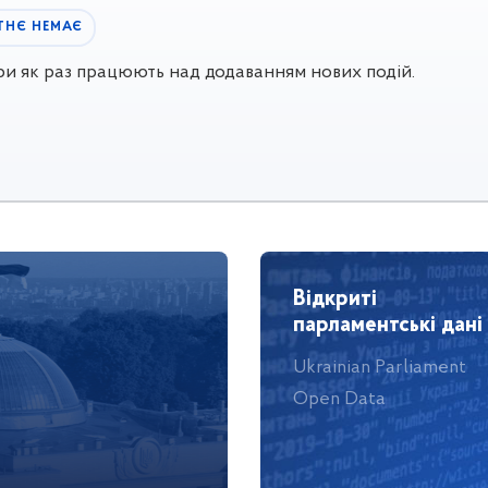
ТНЄ НЕМАЄ
ери як раз працюють над додаванням нових подій.
Відкриті
парламентські дані
Ukrainian Parliament
Open Data