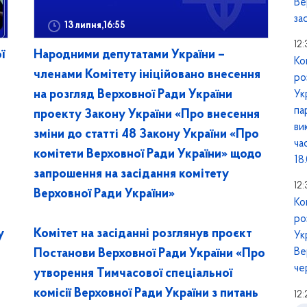
Ве
за
13 липня,16:55
12:
ї
Народними депутатами України –
Ко
членами Комітету ініційовано внесення
ро
на розгляд Верховної Ради України
Ук
па
проекту Закону України «Про внесення
ви
зміни до статті 48 Закону України «Про
ча
комітети Верховної Ради України» щодо
18
запрошення на засідання комітету
12
Верховної Ради України»
Ко
ро
у
Комітет на засіданні розглянув проєкт
Ук
Ве
Постанови Верховної Ради України «Про
че
утворення Тимчасової спеціальної
комісії Верховної Ради України з питань
12