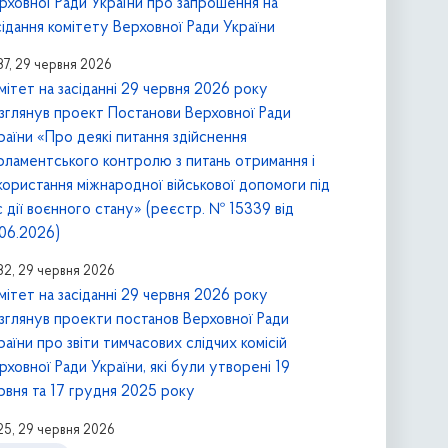
рховної Ради України про запрошення на
сідання комітету Верховної Ради України
37, 29 червня 2026
мітет на засіданні 29 червня 2026 року
зглянув проект Постанови Верховної Ради
раїни «Про деякі питання здійснення
рламентського контролю з питань отримання і
користання міжнародної військової допомоги під
с дії воєнного стану» (реєстр. № 15339 від
.06.2026)
:32, 29 червня 2026
мітет на засіданні 29 червня 2026 року
зглянув проекти постанов Верховної Ради
раїни про звіти тимчасових слідчих комісій
рховної Ради України, які були утворені 19
рвня та 17 грудня 2025 року
:25, 29 червня 2026