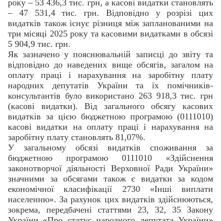
року – 53 436,3 тис. грн, а касові видатки становлять
– 47 531,4 тис. грн. Відповідно у розрізі цих
видатків також існує різниця між запланованими на
три місяці 2025 року та касовими видатками в обсязі
5 904,9 тис. грн.
Як зазначено у пояснювальній записці до звіту та
відповідно до наведених вище обсягів, загалом на
оплату праці і нарахування на заробітну плату
народних депутатів України та їх помічників-
консультантів було використано 263 918,3 тис. грн
(касові видатки). Від загального обсягу касових
видатків за цією бюджетною програмою (0111010)
касові видатки на оплату праці і нарахування на
заробітну плату становлять 81,07%.
У загальному обсязі видатків споживання за
бюджетною програмою 0111010 «Здійснення
законотворчої діяльності Верховної Ради України»
значними за обсягами також є видатки за кодом
економічної класифікації 2730 «Інші виплати
населенню». За рахунок цих видатків здійснюються,
зокрема, передбачені статтями 23, 32, 35 Закону
України «Про статус народного депутата України»