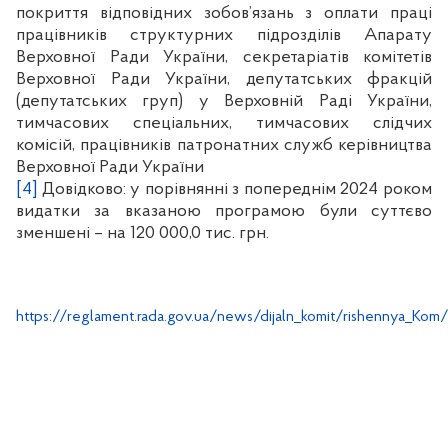
покриття відповідних зобов’язань з оплати праці
працівників структурних підрозділів Апарату
Верховної Ради України, секретаріатів комітетів
Верховної Ради України, депутатських фракцій
(депутатських груп) у Верховній Раді України,
тимчасових спеціальних, тимчасових слідчих
комісій, працівників патронатних служб керівництва
Верховної Ради України
[4]
Довідково: у порівнянні з попереднім 2024 роком
видатки за вказаною програмою були суттєво
зменшені – на 120 000,0 тис. грн.
https://reglament.rada.gov.ua/news/dijaln_komit/rishennya_Kom