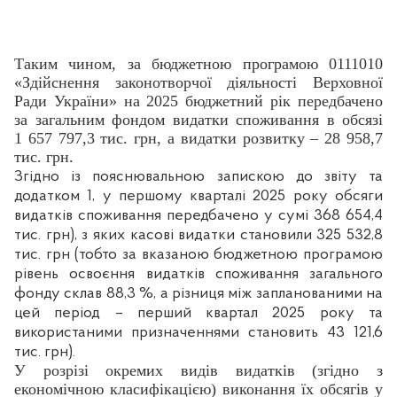
Таким чином, за бюджетною програмою 0111010
«Здійснення законотворчої діяльності Верховної
Ради України» на 2025 бюджетний рік передбачено
за загальним фондом видатки споживання в обсязі
1 657 797,3 тис. грн, а видатки розвитку – 28 958,7
тис. грн.
Згідно із пояснювальною запискою до звіту та
додатком 1, у першому кварталі 2025 року обсяги
видатків споживання передбачено у сумі
368 654,4
тис. грн), з яких касові видатки становили 325 532,8
тис. грн
(тобто за вказаною бюджетною програмою
рівень освоєння видатків споживання загального
фонду склав 88,3 %, а різниця між запланованими на
цей період – перший квартал 2025 року та
використаними призначеннями становить 43 121,6
тис. грн).
У розрізі окремих видів видатків (згідно з
економічною класифікацією) виконання їх обсягів у