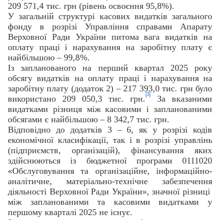
209 571,4 тис. грн (рівень освоєння 95,8%).
У загальній структурі касових видатків загального
фонду в розрізі Управління справами Апарату
Верховної Ради України питома вага видатків на
оплату праці і нарахування на заробітну плату є
найбільшою – 99,
%.
8
Із запланованого на перший квартал 2025 року
обсягу видатків на оплату праці і нарахування на
заробітну плату (додаток 2) – 217 393,0 тис. грн було
[3]
використано 209 050,3 тис. грн.
За вказаними
видатками різниця між касовими і запланованими
обсягами є найбільшою – 8 342,7 тис. грн.
Відповідно до додатків 3 – 6, як у розрізі кодів
економічної класифікації, так і в розрізі управлінь
(підприємств, організацій), фінансування яких
здійснюються із бюджетної програми 0111020
«Обслуговування та організаційне, інформаційно-
аналітичне, матеріально-технічне забезпечення
діяльності Верховної Ради України», значної різниці
між запланованими та касовими видатками у
першому кварталі 2025 не існує.