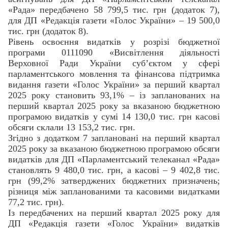
«Рада» передбачено 58 799,5 тис. грн (додаток 7),
для ДП «Редакція газети «Голос України» – 19 500,0
тис. грн (додаток 8).
Рівень освоєння видатків у розрізі бюджетної
програми 0111090 «Висвітлення діяльності
Верховної Ради України суб’єктом у сфері
парламентського мовлення та фінансова підтримка
видання газети «Голос України» за перший квартал
2025 року становить 93,1% – із запланованих на
перший квартал 2025 року за вказаною бюджетною
програмою видатків у сумі 14 130,0 тис. грн касові
обсяги склали 13 153,2 тис. грн.
Згідно з додатком 7 заплановані на перший квартал
2025 року за вказаною бюджетною програмою обсяги
видатків для ДП «Парламентський телеканал «Рада»
становлять 9 480,0 тис. грн, а касові – 9 402,8 тис.
грн (99,2% затверджених бюджетних призначень;
різниця між запланованими та касовими видатками
77,2 тис. грн).
Із передбачених на перший квартал 2025 року для
ДП «Редакція газети «Голос України» видатків