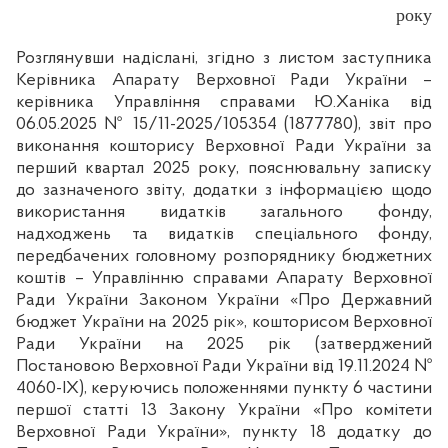
року
Розглянувши надіслані, згідно з листом заступника
Керівника Апарату Верховної Ради України –
керівника Управління справами Ю.Ханіка від
06.05.2025 № 15/11-2025/105354 (1877780), звіт про
виконання кошторису Верховної Ради України за
перший квартал 2025 року, пояснювальну записку
до зазначеного звіту, додатки з інформацією щодо
використання видатків загального фонду,
надходжень та видатків спеціального фонду,
передбачених головному розпоряднику бюджетних
коштів – Управлінню справами Апарату Верховної
Ради України Законом України «Про Державний
бюджет України на 2025 рік», кошторисом Верховної
Ради України на 2025 рік (затверджений
Постановою Верховної Ради України від 19.11.2024 №
4060-ІХ), керуючись положеннями пункту 6 частини
першої статті 13 Закону України «Про комітети
Верховної Ради України», пункту 18 додатку до