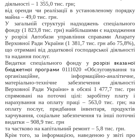
діяльності – 1 355,0 тис. грн;
від оренди чи реалізації в установленому порядку
майна – 49,0 тис. грн.
У загальній структурі надходжень спеціального
фонду (1 823,8 тис. грн) найбільшими є надходження
у розрізі Автобази управління справами Апарату
Верховної Ради України (1 381,7 тис. грн або 75,8%),
що отримані від додаткової господарської діяльності
та надання послуг.
Видатки спеціального фонду у
розрізі вказаної
0111020 «Обслуговування та
бюджетної програми
організаційне, інформаційно-аналітичне,
матеріально-технічне забезпечення діяльності
Верховної Ради України» в обсязі 1 477,7 тис. грн
спрямовані на поточні цілі: заробітну плату і
нарахування на оплату праці – 563,0 тис. грн; на
оплату послуг, придбання інвентаря, продуктів
харчування, соціальне забезпечення та інші поточні
видатки – 908,9 тис. грн
та частково на капітальний ремонт – 5,8 тис. грн.
Крім того, за інформацією, наведеною у звіті про