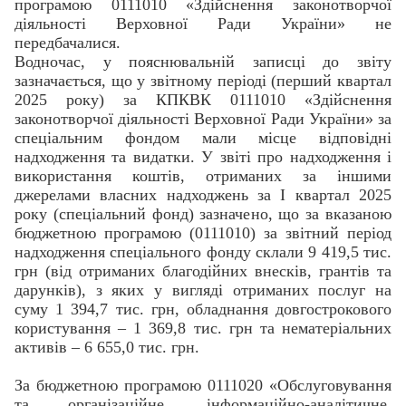
програмою 0111010 «Здійснення законотворчої
діяльності Верховної Ради України» не
передбачалися.
Водночас, у пояснювальній записці до звіту
зазначається, що у звітному періоді (перший квартал
2025 року) за КПКВК 0111010 «Здійснення
законотворчої діяльності Верховної Ради України» за
спеціальним фондом мали місце відповідні
надходження та видатки. У звіті про надходження і
використання коштів, отриманих за іншими
джерелами власних надходжень за І квартал 2025
року (спеціальний фонд) зазначено, що за вказаною
бюджетною програмою (0111010) за звітний період
надходження спеціального фонду склали 9 419,5 тис.
грн (від отриманих благодійних внесків, грантів та
дарунків), з яких у вигляді отриманих послуг на
суму 1 394,7 тис. грн, обладнання довгострокового
користування – 1 369,8 тис. грн та нематеріальних
активів – 6 655,0 тис. грн.
За бюджетною програмою 0111020 «Обслуговування
та організаційне, інформаційно-аналітичне,