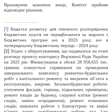
Враховуючи зазначене вище, Комітет прийняв
відповідне рішення.
[1]
Видатки розвитку для головного розпорядника
бюджетних коштів не передбачалися за жодною з
бюджетних програм ані в 2023 році, ані в
попередньому бюджетному періоді – 2024 році.
Згідно з обґрунтуванням, що надавалося на етапі
[2]
розгляду проекту кошторису Верховної Ради України
на 2025 рік: Фінансування в обсязі 28 958,655 тис.
гривень планується спрямувати на проведення
завершального комплексу ремонтно-будівельних
робіт з капітального ремонту та введення об`єкта в
експлуатацію, зокрема: Загальнобудівельні роботи:
утеплення фасадів, горища, підвальних приміщень;
ремонт входів до будинку, сходової клітки (ремонт
сходів, заміна огородження); ремонт пожежних
сходів; виконати роботи з благоустрою та заміні
в’їзних воріт; оздоблювальні роботи хол 1-го