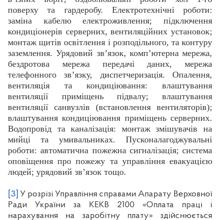
поверху та гардеробу. Електротехнічні роботи:
заміна кабелю електроживлення; підключення
кондиціонерів серверних, вентиляційних установок;
монтаж щитів освітлення і розподільного, та контуру
заземлення. Урядовий зв’язок, комп’ютерна мережа,
бездротова мережа передачі даних, мережа
телефонного зв’язку, диспетчеризація. Опалення,
вентиляція та кондиціювання: влаштування
вентиляції приміщень підвалу; влаштування
вентиляції санвузлів (встановлення вентиляторів);
влаштування кондиціювання приміщень серверних.
Водопровід та каналізація: монтаж змішувачів на
мийці та умивальниках. Пусконалагоджувальні
роботи: автоматична пожежна сигналізація; система
оповіщення про пожежу та управління евакуацією
людей; урядовий зв’язок тощо.
[3]
У розрізі Управління справами Апарату Верховної
Ради України за КЕКВ 2100 «Оплата праці і
нарахування на заробітну плату» здійснюється