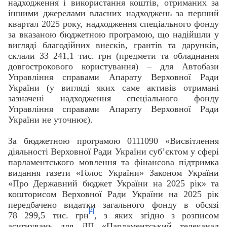
надходження і використання коштів, отриманих за
іншими джерелами власних надходжень за перший
квартал 2025 року, надходження спеціального фонду
за вказаною бюджетною програмою, що надійшли у
вигляді благодійних внесків, грантів та дарунків,
склали 33 241,1 тис. грн (предмети та обладнання
довгострокового користування) – для Автобази
Управління справами Апарату Верховної Ради
України (у вигляді яких саме активів отримані
зазначені надходження спеціального фонду
Управління справами Апарату Верховної Ради
України не уточнює).
За бюджетною програмою 0111090 «Висвітлення
діяльності Верховної Ради України суб’єктом у сфері
парламентського мовлення та фінансова підтримка
видання газети «Голос України» Законом України
«Про Державний бюджет України на 2025 рік» та
кошторисом Верховної Ради України на 2025 рік
передбачено видатки загального фонду в обсязі
[4]
78 299,5 тис. грн
, з яких згідно з розписом
асигнувань для ДП «Парламентський телеканал