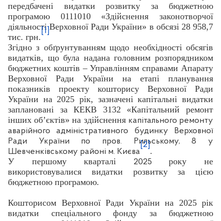
передбачені видатки розвитку за бюджетною
програмою 0111010 «Здійснення законотворчої
діяльності Верховної Ради України» в обсязі 28 958,7
[1]
тис. грн.
Згідно з обґрунтуванням щодо необхідності обсягів
видатків, що була надана головним розпорядником
бюджетних коштів – Управлінням справами Апарату
Верховної Ради України на етапі планування
показників проекту кошторису Верховної Ради
України на 2025 рік, зазначені капітальні видатки
заплановані за КЕКВ 3132 «Капітальний ремонт
інших об’єктів» на здійснення
к
апітального ремонту
аварійного адміністративного будинку Верховної
Ради України по пров. Рильському, 8 у
[2]
.
Шевченківському районі м. Києва
У першому кварталі
року не
2025
використовувалися видатки розвитку за цією
бюджетною програмою.
Кошторисом Верховної Ради України на 2025 рік
видатки спеціального фонду за бюджетною