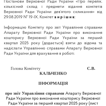
Постанови Верховної Ради України «
Про перелік,
кількісний склад і предмети відання комітетів
Верховної Ради України дев’ятого скликання»
від
29.08.2019
№ 19-IХ,
Комітет
в и р і ш и в:
Інформацію Комітету про звіт Управління справами
Апарату Верховної Ради України про виконання
кошторису Верховної Ради України за перший
квартал 2025 року (додається) взяти до відома та
надіслати Управлінню справами Апарату Верховної
Ради України для врахування в роботі.
Голова Комітету
С.В.
КАЛЬЧЕНКО
ІНФОРМАЦІЯ
про звіт Управління справами
Апарату Верховної
Ради України
про виконання кошторису Верховної
Ради України за перший квартал 2025 року (лист