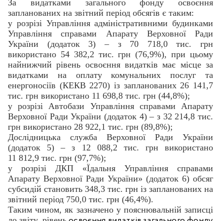
За видатками загального фонду освоєння
запланованих на звітний період обсягів є таким:
у розрізі Управління адміністративними будинками
Управління справами Апарату Верховної Ради
України (додаток 3) – з 70 718,0 тис. грн
використано 54 382,2 тис. грн (76,9%), при цьому
найнижчий рівень освоєння видатків має місце за
видатками на оплату комунальних послуг та
енергоносіїв (КЕКВ 2270) із запланованих 26 141,7
тис. грн використано 11 698,8 тис. грн (44,8%);
у розрізі Автобази Управління справами Апарату
Верховної Ради України (додаток 4) – з 32 214,8 тис.
грн використано 28 922,1 тис. грн (89,8%);
Дослідницька служба Верховної Ради України
(додаток 5) – з 12 088,2 тис. грн використано
11 812,9 тис. грн (97,7%);
у розрізі ДКП «Їдальня Управління справами
Апарату Верховної Ради України» (додаток 6) обсяг
субсидій становить 348,3 тис. грн із запланованих на
звітний період 750,0 тис. грн (46,4%).
Таким чином, як зазначено у пояснювальній записці
до звіту, рівень
освоєння видатків загального фонду