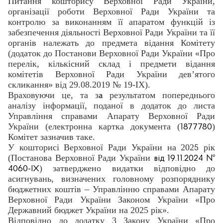
Питання кошторису Верховної Ради України,
організації роботи Верховної Ради України та
контролю за виконанням її апаратом функцій із
забезпечення діяльності Верховної Ради України та її
органів належать до предмета відання Комітету
(додаток до Постанови Верховної Ради України «Про
перелік, кількісний склад і предмети відання
комітетів Верховної Ради України дев’ятого
скликання» від 29.08.2019 № 19-ІХ).
Враховуючи це, та з
результатом попереднього
а
аналізу інформації, поданої в додаток до листа
Управління справами Апарату Верховної Ради
України (електронна картка документа (
)
1877780
Комітет зазначив таке.
У кошторисі Верховної Ради України на 202
рік
5
(Постанова Верховної Ради України
від 19.11.2024 №
) затверджено видатки відповідно до
4060-ІХ
асигнувань, визначених головному розпоряднику
бюджетних коштів – Управлінню справами Апарату
Верховної Ради України Законом України «Про
Державний бюджет України на 2025 рік».
Відповідно до додатку 3 Закону України «Про