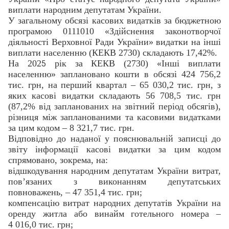
виплати народним депутатам України.
У загальному обсязі касових видатків за бюджетною
програмою 0111010 «Здійснення законотворчої
діяльності Верховної Ради України» видатки на інші
виплати населенню (КЕКВ 2730) складають 17,42%.
На 202
рік за КЕКВ (2730) «Інші виплати
5
населенню» заплановано кошти в обсязі 424 756,2
тис. грн, на перший квартал – 65 030,2 тис. грн, з
яких касові видатки складають 56 708,5 тис. грн
(87,2% від запланованих на звітний період обсягів),
різниця між запланованими та касовими видатками
за цим кодом – 8 321,7 тис. грн.
Відповідно до наданої у пояснювальній записці до
звіту інформації касові видатки за цим кодом
спрямовано, зокрема, на:
відшкодування народним депутатам України витрат,
пов’язаних з виконанням депутатських
повноважень, – 47 351,4 тис. грн;
компенсацію витрат народних депутатів України на
оренду житла або винайм готельного номера –
4 016,0 тис. грн;