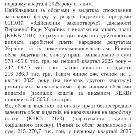
першому кварталі 2025 року є таким.
Найбільшими за обсягами у видатках споживання
загального фонду у розрізі бюджетної програми
0111010 «Здійснення законотворчої діяльності
Верховної Ради України» є видатки на оплату праці
(КЕКВ 2110). За рахунок цих видатків здійснюється
виплата заробітної плати народним депутатам
України та їх помічникам-консультантам. Річний
обсяг видатків на оплату праці
заплановано в сумі
978 495,8 тис. грн, на перший квартал 2025 року –
242 892,5 тис. грн, касові видатки складають
216 386,9 тис. грн. Таким чином вже станом на 1
квітня 2025 року (на початок другого кварталу)
різниця між запланованими і фактичними обсягами
видатків (залишок коштів за вказаним КЕКВ)
становить 26 505,6 тис. грн.
Від обсягів видатків на оплату праці безпосередньо
залежить обсяг видатків на нарахування на заробітну
плату (КЕКВ 2120) (нарахування єдиного
соціального внеску). Річний їх обсяг заплановано в
сумі 215 270,7 тис. грн, у першому кварталі 2025