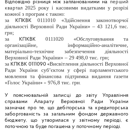
Відповідно різниця між запланованими на
перший
2025 року і касовими видатками у розрізі
квартал
кожної з програм є такою:
за
0111010 «Здійснення законотворчої
КПКВК
діяльності Верховної Ради України» – 43 121,6 тис.
грн;
за
0111020 «Обслуговування та
КПКВК
організаційне, інформаційно-аналітичне,
матеріально-технічне забезпечення діяльності
Верховної Ради України» – 29 498,0 тис. грн;
за
Висвітлення діяльності Верховної
КПКВК
0111090 «
Ради України суб’єктом у сфері парламентського
мовлення та фінансова підтримка видання газети
«Голос України
976,8 тис. грн
» –
.
У пояснювальній записці до звіту Управління
справами Апарату Верховної Ради України
зазначає про те, що дебіторська та кредиторська
заборгованість за загальним фондом державного
бюджету, що утворилася у звітному періоді, є
поточною та буде погашена у поточному періоді.