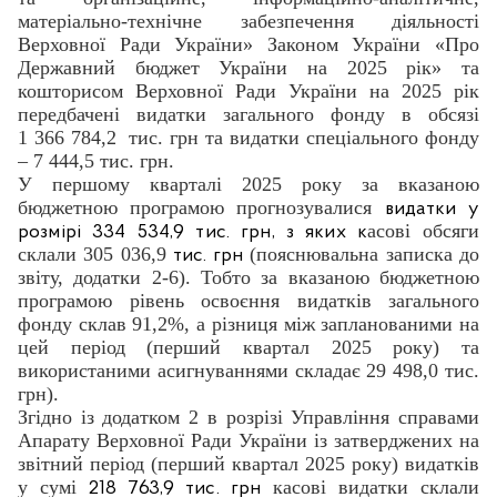
матеріально-технічне забезпечення діяльності
Верховної Ради України» Законом України «Про
Державний бюджет України на 2025 рік» та
кошторисом Верховної Ради України на 2025 рік
передбачені видатки загального фонду в обсязі
1 366 784,2
тис. грн та видатки спеціального фонду
– 7 444,5 тис. грн.
У першому кварталі 2025 року за вказаною
бюджетною програмою прогнозувалися
видатки у
асові обсяги
розмірі 334 534,9
тис. грн, з яких к
склали 305 036,9
(пояснювальна записка до
тис. грн
звіту, додатки 2-6). Тобто за вказаною бюджетною
програмою рівень освоєння видатків загального
фонду склав 91,2%, а різниця між запланованими на
цей період (перший квартал 2025 року) та
використаними асигнуваннями складає 29 498,0 тис.
грн).
Згідно із додатком 2 в розрізі Управління справами
Апарату Верховної Ради України із затверджених на
звітний період (перший квартал 2025 року) видатків
у сумі
касові видатки склали
218 763,9 тис. грн