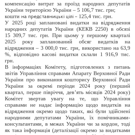
компенсацію витрат за проїзд народних депутатів
України територією України – 5 106,7 тис. грн;
кошти
125,4 тис. грн.
на представницькі цілі –
У 2025 році заплановані видатки на відрядження
народних депутатів України (КЕКВ 2250) в обсязі
15 309,7 тис. грн. При цьому у першому кварталі
2025 року запланований обсяг видатків на
відрядження – 3 000,0 тис. грн, використано на 63,9
%, відповідно касові видатки склали 1 916,9 тис.
грн.
В інформаціях Комітету, підготовлених з питань
звітів Управління справами Апарату Верховної Ради
України про виконання кошторису Верховної Ради
України за окремі періоди 2024 року (перший
квартал, перше півріччя, дев’ять місяців 2024 року)
Комітет звертав увагу на те, що Управління
справами не надає інформацію щодо видатків на
відрядження окремо щодо таких, які були здійснені
народними депутатами України, їх помічниками-
консультантами, в межах України чи за кордон, тоді
як така інформація (деталізації окремо за видатками