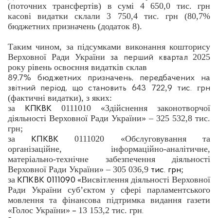
(поточних трансфертів) в сумі 4 650,0 тис. грн
касові видатки склали 3 750,4 тис. грн (80,7%
бюджетних призначень (додаток 8).
Таким чином, за підсумками виконання кошторису
Верховної Ради України
2025
за перший квартал
року рівень освоєння видатків склав
89,7% бюджетних призначень, передбачених на
,
г
звітний період, що становить
643
722
9
тис.
рн
(фактичні видатки), з яких:
за
0111010 «Здійснення законотворчої
КПКВК
діяльності Верховної Ради України» – 325 532,8 тис.
грн;
за
0111020 «Обслуговування та
КПКВК
організаційне, інформаційно-аналітичне,
матеріально-технічне забезпечення діяльності
Верховної Ради України» – 305 036,9
;
тис. грн
за
Висвітлення діяльності Верховної
КПКВК
0111090 «
Ради України суб’єктом у сфері парламентського
мовлення та фінансова підтримка видання газети
«Голос України»
13 153,2 тис. грн
–
.