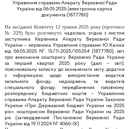
Управління справами Апарату Верховної Ради
України від
06.05.2025 (електронна картка
документа (1877780
)
На засіданні Комітету 12 травня 202
року (протокол
5
№
9) було розглянуто
22
надіслані, згідно з листом
заступника Керівника Апарату Верховної Ради
України – керівника Управління справами Ю.Ханіка
від 06.05.2025 № 15/11-2025/105354 (1877780), звіт
про виконання кошторису Верховної Ради України
за перший квартал 2025 року (далі – звіт),
пояснювальну записку до зазначеного звіту, додатки
з інформацією щодо використання видатків
загального фонду, надходжень та видатків
спеціального фонду, передбачених головному
розпоряднику бюджетних коштів – Управлінню
справами Апарату Верховної Ради України Законом
України «Про Державний бюджет України на 2025
рік», кошторисом Верховної Ради України на 2025
рік (затверджений Постановою Верховної Ради
України від 19.11.2024 № 4060-ІХ).