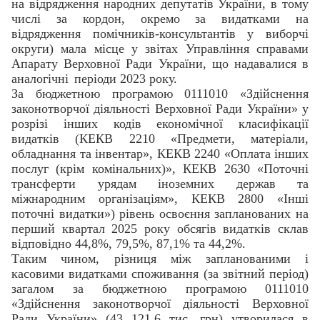
на відрядження народних депутатів України, в тому
числі за кордон, окремо за видатками на
відрядження помічників-консультантів у виборчі
округи) мала місце у звітах Управління справами
Апарату Верховної Ради України, що надавалися в
аналогічні
періоди 2023 року.
За бюджетною програмою 0111010 «Здійснення
законотворчої діяльності Верховної Ради України» у
розрізі інших кодів економічної класифікації
видатків (КЕКВ 2210 «Предмети, матеріали,
обладнання та інвентар», КЕКВ 2240 «Оплата інших
послуг (крім комінальних)», КЕКВ 2630 «Поточні
трансферти урядам іноземних держав та
міжнародним організаціям», КЕКВ 2800 «Інші
поточні видатки») рівень освоєння запланованих на
перший квартал 2025 року обсягів видатків склав
відповідно 44,8%, 79,5%, 87,1% та 44,2%.
Таким чином, різниця між запланованими і
касовими видатками споживання (за звітний період)
загалом за бюджетною програмою 0111010
«Здійснення законотворчої діяльності Верховної
Ради України» (43 121,6 тис. грн) утворилася в