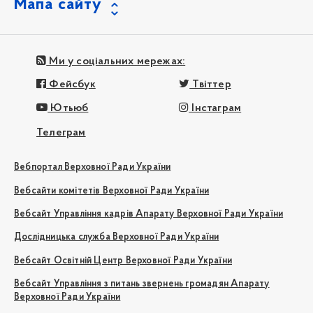
Мапа сайту
Ми у соціальних мережах:
Фейсбук
Твіттер
Ютьюб
Інстаграм
Телеграм
Вебпортал Верховної Ради України
Вебсайти комітетів Верховної Ради України
Вебсайт Управління кадрів Апарату Верховної Ради України
Дослідницька служба Верховної Ради України
Вебсайт Освітній Центр Верховної Ради України
Вебсайт Управління з питань звернень громадян Апарату
Верховної Ради України