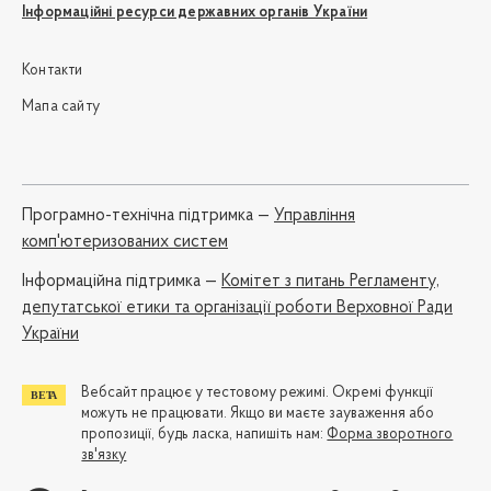
Інформаційні ресурси державних органів України
Контакти
Мапа сайту
Програмно-технічна підтримка —
Управління
комп'ютеризованих систем
Iнформаційна підтримка —
Комітет з питань Регламенту,
депутатської етики та організації роботи Верховної Ради
України
Вебсайт працює у тестовому режимі. Окремі функції
можуть не працювати. Якщо ви маєте зауваження або
пропозиції, будь ласка, напишіть нам:
Форма зворотного
зв'язку