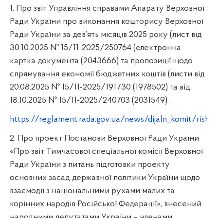
1. Про звіт Управління справами Апарату Верховної
Ради України про виконання кошторису Верховної
Ради України за дев’ять місяців 2025 року (лист від
30.10.2025 № 15/11-2025/250764 (електронна
картка документа (2043666) та пропозиції щодо
спрямування економії бюджетних коштів (листи від
20.08.2025 № 15/11-2025/191730 (1978502) та від
18.10.2025 № 15/11-2025/240703 (2031549).
https://reglament.rada.gov.ua/news/dijaln_komit/rish
2. Про проект Постанови Верховної Ради України
«Про звіт Тимчасової спеціальної комісії Верховної
Ради України з питань підготовки проекту
основних засад державної політики України щодо
взаємодії з національними рухами малих та
корінних народів Російської Федерації», внесений
народними депутатами України – членами