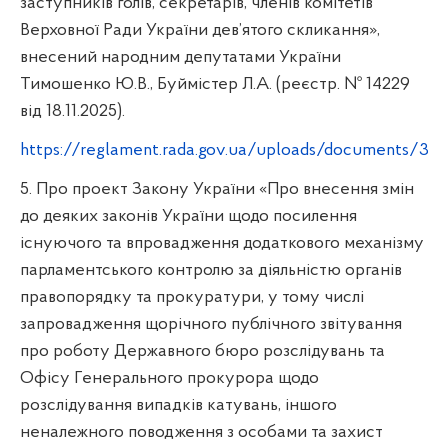
заступників голів, секретарів, членів комітетів
Верховної Ради України дев’ятого скликання»,
внесений народним депутатами України
Тимошенко Ю.В., Буймістер Л.А. (реєстр. № 14229
від 18.11.2025).
https://reglament.rada.gov.ua/uploads/documents/325
5. Про проект Закону України «Про внесення змін
до деяких законів України щодо посилення
існуючого та впровадження додаткового механізму
парламентського контролю за діяльністю органів
правопорядку та прокуратури, у тому числі
запровадження щорічного публічного звітування
про роботу Державного бюро розслідувань та
Офісу Генерального прокурора щодо
розслідування випадків катувань, іншого
неналежного поводження з особами та захист