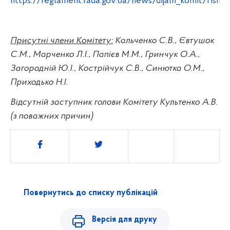
https://reglament.rada.gov.ua/news/dijaln_komit/rish
Присутні члени Комітету:
Кальченко С.В.,
Євтушок
С.М.,
Марченко Л.І.,
Папієв М.М., Гринчук О.А.,
Загородній Ю.І.,
Кострійчук С.В., Синютка О.М.,
Приходько Н.І.
Відсутній
заступник голови Комітету
Культенко А.В.
(з поважних причин)
Поділитись
Повернутись до списку публікацій
Версія для друку