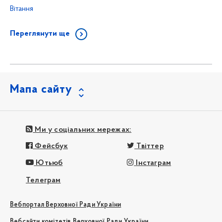
Вітання
Переглянути ще
Мапа сайту
Ми у соціальних мережах:
Фейсбук
Твіттер
Ютьюб
Інстаграм
Телеграм
Вебпортал Верховної Ради України
Вебсайти комітетів Верховної Ради України