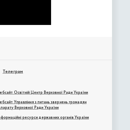
Телеграм
ебсайт Освітній Центр Верховної Ради України
ебсайт Управління з питань звернень громадян
парату Верховної Ради України
нформаційні ресурси державних органів України