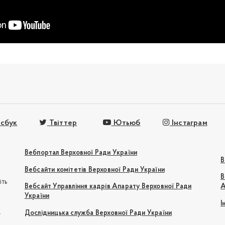
сбук
Твіттер
Ютьюб
Інстаграм
Вебпортал Верховної Ради України
В
Вебсайти комітетів Верховної Ради України
В
іть
Вебсайт Управління кадрів Апарату Верховної Ради
А
України
І
e
Дослідницька служба Верховної Ради України