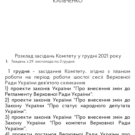
КАЛЬЧЕНКО
Розклад засідань Комітету у грудні 2021 року
1.
Тиждень з 29
листопада по 3 грудня
:
1 грудня
-
засідання Комітету
,
згідно з планом
роботи на період роботи шостої сесії Верховної
Ради України дев’ятого скликання:
1) проекти законів України
"П
ро внесення змін до
Регламенту Верховної Ради України
";
2) проекти законів України
"
Про внесення змін до
Закону України
"
Про статус народного депутата
України
";
3) проекти законів України
"
Про внесення змін до
Закону України
"
Про комітети Верховної Ради
України
";
4) проекти постанов Верховної Ради України про