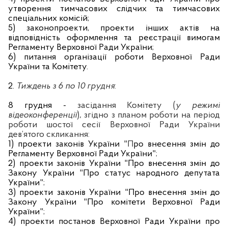
утворення тимчасових слідчих та тимчасових
спеціальних комісій;
5) законопроекти, проекти інших актів на
відповідність оформлення та реєстрації вимогам
Регламенту Верховної Ради України;
6) питання організації роботи Верховної Ради
України та Комітету.
2
.
Тиждень з 6 по 10 грудня
:
8 грудня
-
засідання Комітету
(
у режимі
відеоконференції
)
,
згідно з планом роботи на період
роботи шостої сесії Верховної Ради України
дев’ятого скликання:
1) проекти законів України
"П
ро внесення змін до
Регламенту Верховної Ради України
";
2) проекти законів України
"
Про внесення змін до
Закону України
"
Про статус народного депутата
України
";
3) проекти законів України
"
Про внесення змін до
Закону України
"
Про комітети Верховної Ради
України
";
4) проекти постанов Верховної Ради України про