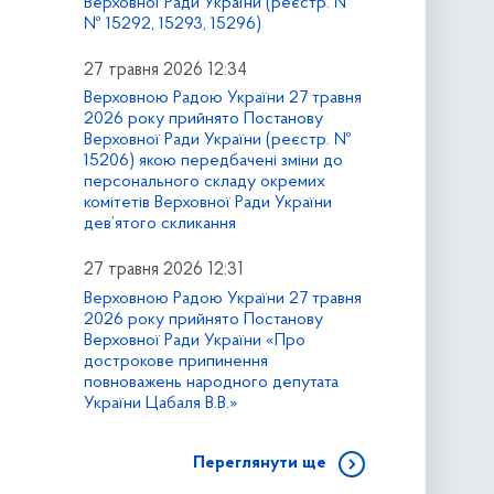
Верховної Ради України (реєстр. №
№ 15292, 15293, 15296)
27 травня 2026 12:34
Верховною Радою України 27 травня
2026 року прийнято Постанову
Верховної Ради України (реєстр. №
15206) якою передбачені зміни до
персонального складу окремих
комітетів Верховної Ради України
дев’ятого скликання
27 травня 2026 12:31
Верховною Радою України 27 травня
2026 року прийнято Постанову
Верховної Ради України «Про
дострокове припинення
повноважень народного депутата
України Цабаля В.В.»
Переглянути ще