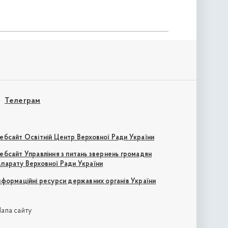
Телеграм
ебсайт Освітній Центр Верховної Ради України
ебсайт Управління з питань звернень громадян
парату Верховної Ради України
нформаційні ресурси державних органів України
апа сайту