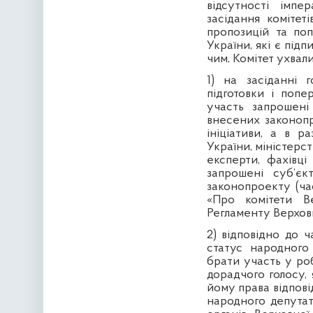
відсутності імп
засідання комітет
пропозицій та по
України, які є підп
чим, Комітет ухвал
1) на засіданні 
підготовки і поп
участь запрошені
внесених законопр
ініціативи, а в р
України, міністерс
експерти, фахівці
запрошені суб’є
законопроекту
(ча
«Про комітети В
Регламенту Верховн
2) відповідно до ч
статус народного
брати участь у ро
дорадчого голосу,
йому права відпов
народного депутата