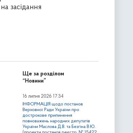
на засідання
Ще за розділом
“Новини”
16 липня 2026 17:34
ІНФОРМАЦІЯ щодо постанов
Верховної Ради України про
дострокове припинення
повноважень народних депутатів
України Маслова Д.В. та Безгіна В.Ю.
(проекти постанов реєстр. № 15422,