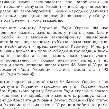
еративних вимог законодавства про
запрошення
на
ів: народних депутатів України – ініціаторів внесення
правок до законопроєктів;
інших народних депутатів
исантами відповідних пропозицій і поправок», у зв’язку з
ив роз’яснення в якому
вважає, що:
головного комітету Верховної Ради України під час
ереднього розгляду законопроекту мають право брати
 особи, які є авторами законопроекту, ініціаторами
оектів чи представником суб'єкта права законодавчої
азі необхідності - представниками Кабінету Міністрів
тв, інших державних органів, об'єднань громадян, а також
 та інші особи, а також
мають право брати участь
кти лобіювання,
які подали аналітичні матеріали до
стини третя, четверта, шоста статті 48 Закону України
ерховної Ради України», частина шоста статті 93
ої Ради України);
астин першої та другої статті 10 Закону України «Про
 депутата України»,
народний депутат України
може
боті будь-якого органу Верхової Ради України з правом
 якщо інше не передбачено законом, та реалізує надані
ідно до
Конституції України
, Закону України «Про статус
 України» та інших законів України в роботі, зокрема,