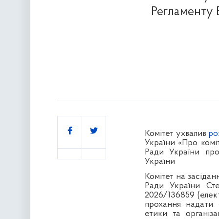
Регламенту 
Поділитись
Комітет ухвалив
ро
України «Про комі
Ради України про
України
Комітет на засідан
Ради України Ст
2026/136859 (елек
прохання надати «
етики та організ