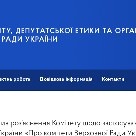
ТУ, ДЕПУТАТСЬКОЇ ЕТИКИ ТА ОРГА
 РАДИ УКРАЇНИ
єктна робота
Довідкова інформація
Контакти
лив роз’яснення Комітету щодо застосув
країни «Про комітети Верховної Ради Ук