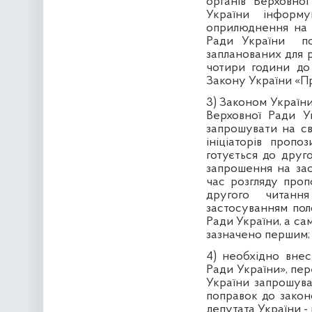
органів Верховно
України інформу
оприлюднення на с
Ради України
п
запланованих для р
чотири години до 
Закону України «Пр
3) Законом України
Верховної Ради У
запрошувати на сво
ініціаторів пропо
готується до друг
запрошення на зас
час розгляду проп
другого читання
застосуванням пол
Ради України, а са
зазначено першим;
4) необхідно внес
Ради України», пер
України запрошува
поправок до закон
депутата України -