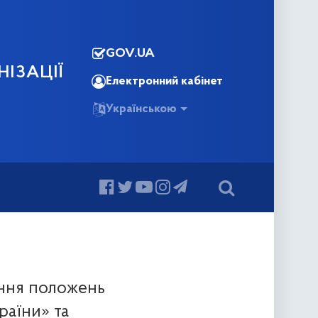
GOV.UA
НІЗАЦІЇ
Електронний кабінет
Українською
ання положень
раїни» та