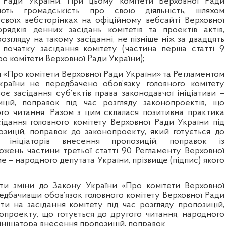
ї Ради України. При цьому к
омітети Верховної Ради
ють громадськість про свою діяльність, шляхом
воїх вебсторінках на офіційному вебсайті Верховної
орядків денних засідань комітетів та проектів актів,
озгляду на такому засіданні, не пізніше ніж за двадцять
початку засідання комітету (частина перша статті 9
о комітети Верховної Ради України);
 «Про комітети Верховної Ради України» та Регламентом
країни не передбачено обов’язку головного комітету
є засідання суб’єктів права законодавчої ініціативи –
зицій, поправок під час розгляду законопроектів, що
ого читання. Разом з цим склалася позитивна практика
ідання головного комітету Верховної Ради України під
озицій, поправок до законопроекту, який готується до
 ініціаторів внесення пропозицій, поправок із
ожень частини третьої статті 90 Регламенту Верховної
ме – народного депутата України, прізвище (підпис) якого
ти зміни до Закону України «Про комітети Верховної
едбачивши обов’язок головного комітету Верховної Ради
ти на засідання комітету під час розгляду пропозицій,
опроекту, що готується до другого читання, народного
 ініціатора внесення пропозицій, поправок.