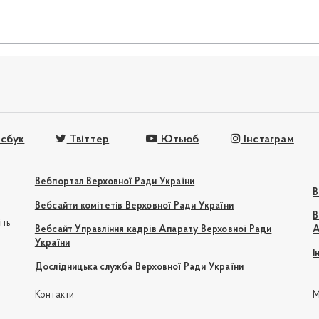
сбук
Твіттер
Ютьюб
Інстаграм
Вебпортал Верховної Ради України
В
Вебсайти комітетів Верховної Ради України
В
іть
Вебсайт Управління кадрів Апарату Верховної Ради
А
України
І
e
Дослідницька служба Верховної Ради України
Контакти
М