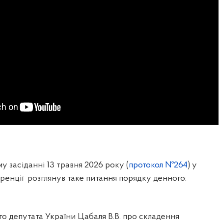
у засіданні 13 травня 2026 року (
протокол №264
) у
ренції
розглянув таке питання порядку денного:
о депутата України Цабаля В.В. про складення