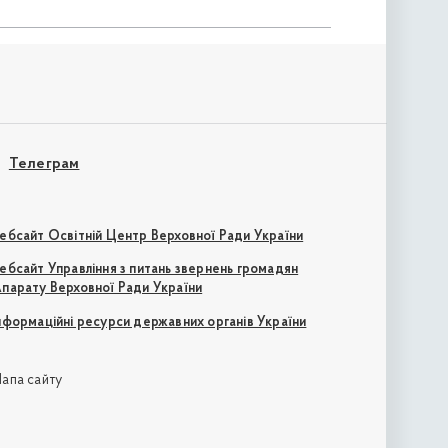
Телеграм
ебсайт Освітній Центр Верховної Ради України
ебсайт Управління з питань звернень громадян
парату Верховної Ради України
нформаційні ресурси державних органів України
апа сайту