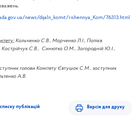
оважень.
rada.gov.ua/news/dijaln_komit/rishennya_Kom/76313.html
ітету:
Кальченко С.В.,
Марченко Л.І.,
Папієв
 Кострійчук С.В.,
Синютка О.М.,
Загородній Ю.І.,
ступник голови Комітету
Євтушок С.М., заступник
ьтенко А.В.
списку публікацій
Версія для друку