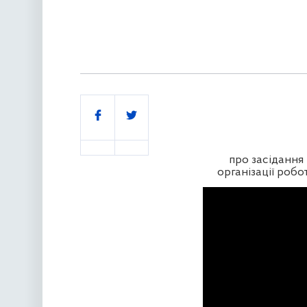
Поділитись
про засідання 
організації роб