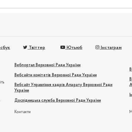
сбук
Твіттер
Ютьюб
Інстаграм
Вебпортал Верховної Ради України
В
Вебсайти комітетів Верховної Ради України
В
іть
Вебсайт Управління кадрів Апарату Верховної Ради
А
України
І
e
Дослідницька служба Верховної Ради України
Контакти
М