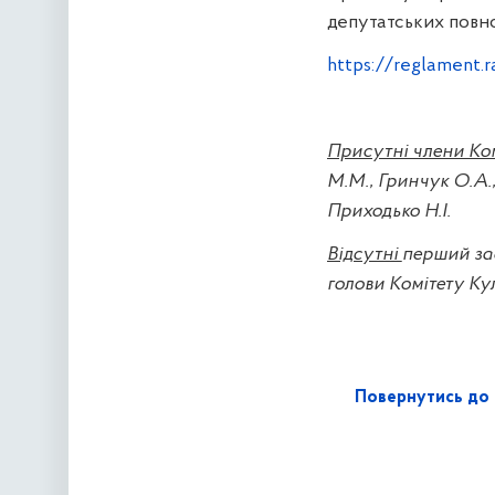
депутатських повн
https://reglament.
Присутні члени Ком
М.М.,
Гринчук О.А.,
Приходько Н.І.
Відсутні
перший за
голови Комітету
Кул
Повернутись до 