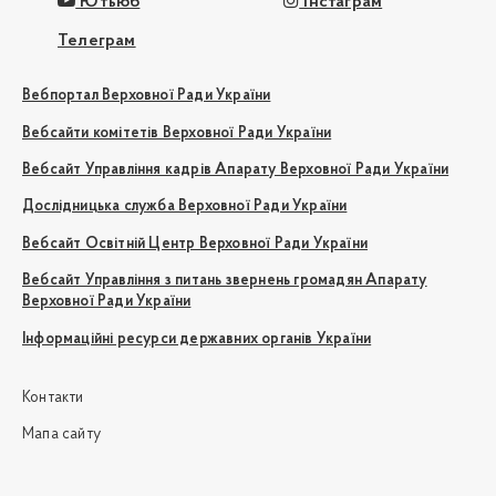
Ютьюб
Інстаграм
Телеграм
Вебпортал Верховної Ради України
Вебсайти комітетів Верховної Ради України
Вебсайт Управління кадрів Апарату Верховної Ради України
Дослідницька служба Верховної Ради України
Вебсайт Освітній Центр Верховної Ради України
Вебсайт Управління з питань звернень громадян Апарату
Верховної Ради України
Інформаційні ресурси державних органів України
Контакти
Мапа сайту