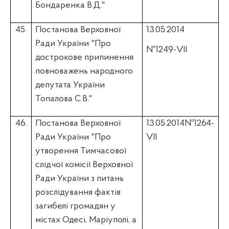
Бондаренка В.Д."
45.
Постанова Верховної
13.05.2014
Ради України "Про
№1249-VII
дострокове припинення
повноважень народного
депутата України
Топалова
С.В."
46.
Постанова Верховної
13.05.2014№1264-
Ради України "Про
VII
утворення Тимчасової
слідчої комісії Верховної
Ради України з питань
розслідування фактів
загибелі громадян у
містах Одесі, Маріуполі, а