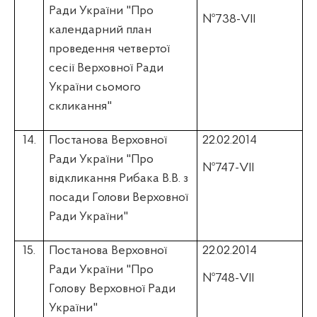
Ради України "Про
№738-VII
календарний план
проведення четвертої
сесії Верховної Ради
України сьомого
скликання"
14.
Постанова Верховної
22.02.2014
Ради України "Про
№747-VII
відкликання Рибака В.В. з
посади Голови Верховної
Ради України"
15.
Постанова Верховної
22.02.2014
Ради України "Про
№748-VII
Голову Верховної Ради
України"