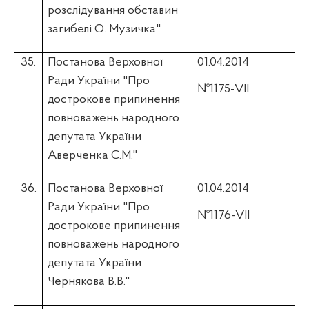
розслідування обставин
загибелі О.
Музичка
"
35.
Постанова Верховної
01.04.2014
Ради України "Про
№1175-VII
дострокове припинення
повноважень народного
депутата України
Аверченка
С.М."
36.
Постанова Верховної
01.04.2014
Ради України "Про
№1176-VII
дострокове припинення
повноважень народного
депутата України
Чернякова
В.В."