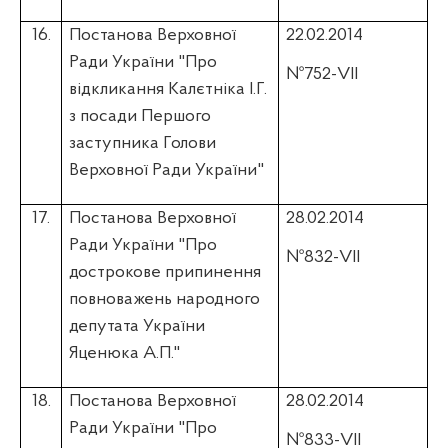
16.
Постанова Верховної
22.02.2014
Ради України "Про
№752-VII
відкликання
Калєтніка
І.Г.
з посади Першого
заступника Голови
Верховної Ради України"
17.
Постанова Верховної
28.02.2014
Ради України "Про
№832-VII
дострокове припинення
повноважень народного
депутата України
Яценюка
А.П."
18.
Постанова Верховної
28.02.2014
Ради України "Про
№833-VII