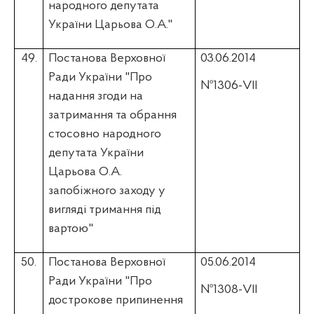
народного депутата
України Царьова О.А."
49.
Постанова Верховної
03.06.2014
Ради України "Про
№1306-VII
надання згоди на
затримання та обрання
стосовно народного
депутата України
Царьова О.А.
запобіжного заходу у
вигляді тримання під
вартою"
50.
Постанова Верховної
05.06.2014
Ради України "Про
№1308-VII
дострокове припинення