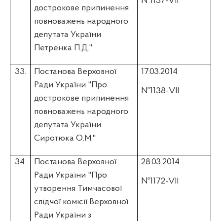
№1137-VII
дострокове припинення
повноважень народного
депутата України
Петренка П.Д."
33.
Постанова Верховної
17.03.2014
Ради України "Про
№1138-VII
дострокове припинення
повноважень народного
депутата України
Сиротюка О.М."
34.
Постанова Верховної
28.03.2014
Ради України "Про
№1172-VII
утворення Тимчасової
слідчої комісії Верховної
Ради України з