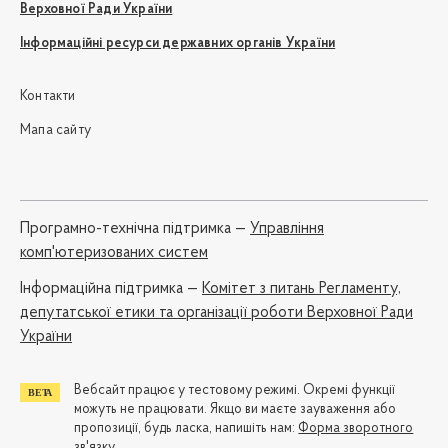
Верховної Ради України
Інформаційні ресурси державних органів України
Контакти
Мапа сайту
Програмно-технічна підтримка —
Управління
комп'ютеризованих систем
Iнформаційна підтримка —
Комітет з питань Регламенту,
депутатської етики та організації роботи Верховної Ради
України
Вебсайт працює у тестовому режимі. Окремі функції
можуть не працювати. Якщо ви маєте зауваження або
пропозиції, будь ласка, напишіть нам:
Форма зворотного
зв'язку