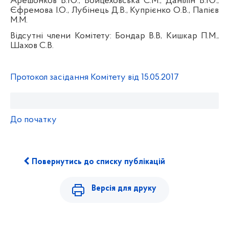
Арешонков В.Ю., Войцеховська С.М., Данілін В.Ю.,
Єфремова І.О., Лубінець Д.В., Купрієнко О.В., Папієв
М.М.
Відсутні члени Комітету: Бондар В.В, Кишкар П.М.,
Шахов С.В.
Протокол засідання Комітету від 15.05.2017
До початку
Повернутись до списку публікацій
Версія для друку