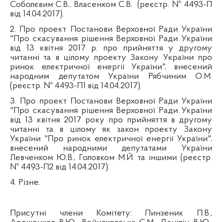
Соболєвим С.В., Власенком С.В.
(реєстр. № 4493-П
від 14.04.2017).
2. Про проект Постанови Верховної Ради України
"Про скасування рішення Верховної Ради України
від 13 квітня 2017 р. про прийняття у другому
читанні та в цілому проекту Закону України про
ринок електричної енергії України",
внесений
народним депутатом України Рябчиним О.М.
(реєстр. № 4493-П1 від 14.04.2017)
.
3.
Про проект Постанови Верховної Ради України
"Про скасування рішення Верховної Ради України
від 13 квітня 2017 року про прийняття в другому
читанні та в цілому як закон проекту Закону
України "Про ринок електричної енергії України",
внесений народними депутатами України
Левченком Ю.В., Головком М.Й. та іншими
(реєстр.
№ 4493-П2 від 14.04.2017)
.
4. Різне.
Присутні члени Комітету: Пинзеник П.В.,