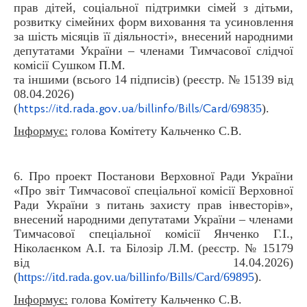
прав дітей, соціальної підтримки сімей з дітьми,
розвитку сімейних форм виховання та усиновлення
за шість місяців її діяльності», внесений народними
депутатами України – членами Тимчасової слідчої
комісії Сушком П.М.
та іншими (всього 14 підписів) (реєстр. № 15139 від
08.04.2026)
(
://
.
.
.
/
/
/
/69835
).
https
itd
rada
gov
ua
billinfo
Bills
Card
Інформує:
голова Комітету Кальченко С.В.
6. Про проект Постанови Верховної Ради України
«Про звіт Тимчасової спеціальної комісії Верховної
Ради України з питань захисту прав інвесторів»,
внесений народними депутатами України – членами
Тимчасової спеціальної комісії Янченко Г.І.,
Ніколаєнком А.І. та Білозір Л.М. (реєстр. № 15179
від 14.04.2026)
(
https://itd.rada.gov.ua/billinfo/Bills/Card/69895
).
Інформує:
голова Комітету Кальченко С.В.