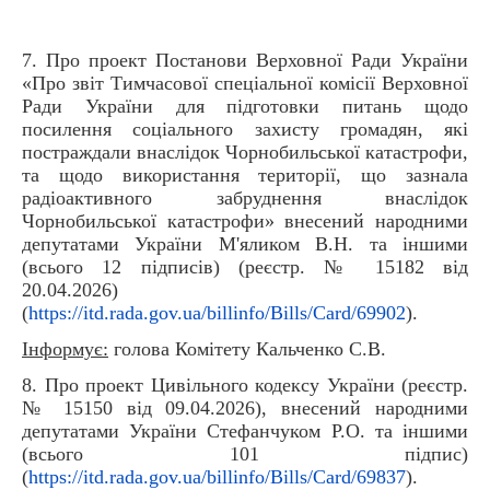
7. Про проект Постанови Верховної Ради України
«Про звіт Тимчасової спеціальної комісії Верховної
Ради України для підготовки питань щодо
посилення соціального захисту громадян, які
постраждали внаслідок Чорнобильської катастрофи,
та щодо використання території, що зазнала
радіоактивного забруднення внаслідок
Чорнобильської катастрофи» внесений народними
депутатами України М'яликом В.Н. та іншими
(всього 12 підписів) (реєстр. № 15182 від
20.04.2026)
(
https://itd.rada.gov.ua/billinfo/Bills/Card/69902
).
Інформує:
голова Комітету Кальченко С.В.
8. Про проект Цивільного кодексу України (реєстр.
№ 15150 від 09.04.2026), внесений народними
депутатами України Стефанчуком Р.О. та іншими
(всього 101 підпис)
(
https://itd.rada.gov.ua/billinfo/Bills/Card/69837
).