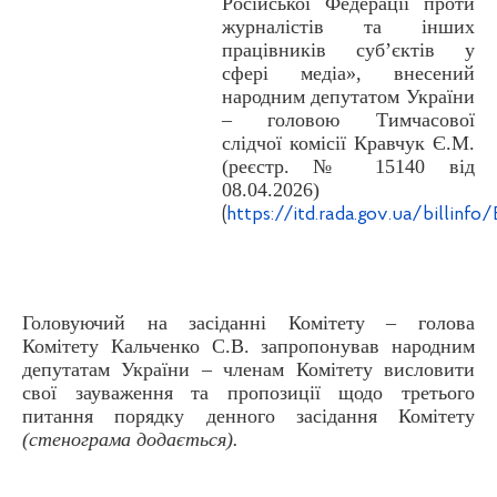
Російської Федерації проти
журналістів та інших
працівників суб’єктів у
сфері медіа», внесений
народним депутатом України
– головою Тимчасової
слідчої комісії Кравчук Є.М.
(реєстр. № 15140 від
08.04.2026)
(
https
://
itd
.
rada
.
gov
.
ua
/
billinfo
/
Головуючий на засіданні Комітету – голова
Комітету Кальченко С.В. запропонував народним
депутатам України – членам Комітету висловити
свої зауваження та пропозиції щодо третього
питання порядку денного засідання Комітету
(стенограма додається).