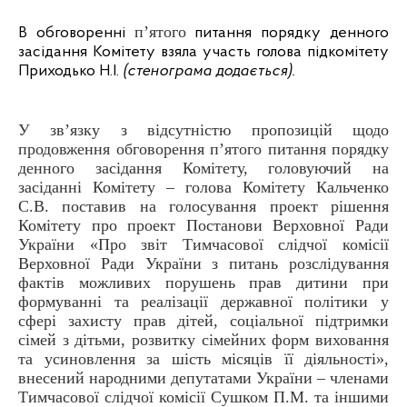
п’ятого
В обговоренні
питання порядку денного
засідання Комітету взяла участь голова підкомітету
Приходько Н.І.
(стенограма додається).
У зв’язку з відсутністю пропозицій щодо
продовження обговорення п’ятого питання порядку
денного засідання Комітету, головуючий на
засіданні Комітету – голова Комітету Кальченко
С.В. поставив на голосування проект рішення
Комітету про проект Постанови Верховної Ради
України «Про звіт Тимчасової слідчої комісії
Верховної Ради України з питань розслідування
фактів можливих порушень прав дитини при
формуванні та реалізації державної політики у
сфері захисту прав дітей, соціальної підтримки
сімей з дітьми, розвитку сімейних форм виховання
та усиновлення за шість місяців її діяльності»,
внесений народними депутатами України – членами
Тимчасової слідчої комісії Сушком П.М. та іншими