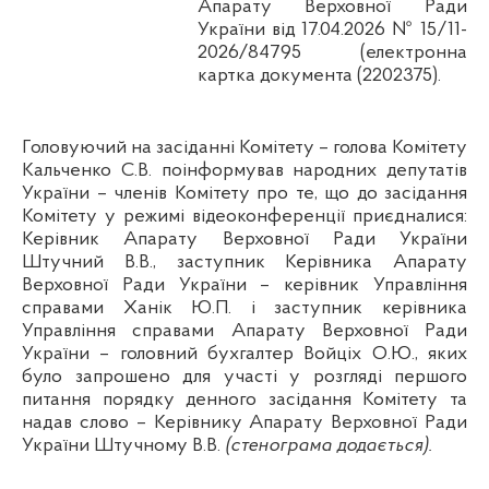
Апарату Верховної Ради
України від 17.04.2026 № 15/11-
2026/84795 (електронна
картка документа (2202375).
Головуючий на засіданні Комітету – голова Комітету
Кальченко С.В. поінформував народних депутатів
України – членів Комітету про те, що до засідання
Комітету у режимі відеоконференції приєдналися:
Керівник Апарату Верховної Ради України
Штучний В.В., заступник Керівника Апарату
Верховної Ради України – керівник Управління
справами Ханік Ю.П. і заступник керівника
Управління справами Апарату Верховної Ради
України – головний бухгалтер Войціх О.Ю., яких
було запрошено для участі у розгляді першого
питання порядку денного засідання Комітету та
надав слово – Керівнику Апарату Верховної Ради
України Штучному В.В.
(стенограма додається).