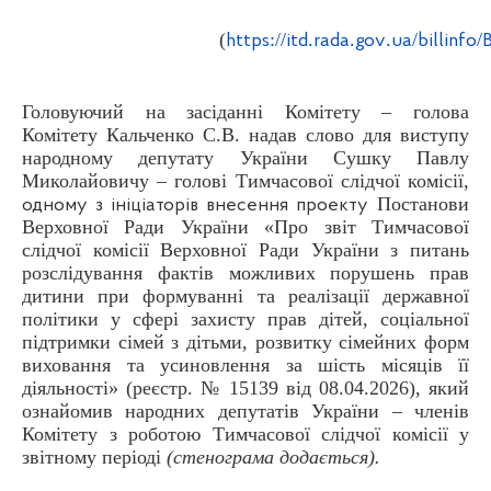
(
://
.
.
.
/
/
https
itd
rada
gov
ua
billinfo
B
Головуючий на засіданні Комітету – голова
Комітету Кальченко С.В. надав слово для виступу
народному депутату України Сушку Павлу
Миколайовичу – голові Тимчасової слідчої комісії,
Постанови
одному з ініціаторів внесення проекту
Верховної Ради України «Про звіт Тимчасової
слідчої комісії Верховної Ради України з питань
розслідування фактів можливих порушень прав
дитини при формуванні та реалізації державної
політики у сфері захисту прав дітей, соціальної
підтримки сімей з дітьми, розвитку сімейних форм
виховання та усиновлення за шість місяців її
діяльності» (реєстр. № 15139 від 08.04.2026), який
ознайомив народних депутатів України – членів
Комітету з роботою Тимчасової слідчої комісії у
звітному періоді
(стенограма додається).