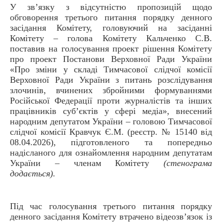
У зв’язку з відсутністю пропозицій щодо
обговорення третього питання порядку денного
засідання Комітету, головуючий на засіданні
Комітету – голова Комітету Кальченко С.В.
поставив на голосування проект рішення Комітету
про проект Постанови Верховної Ради України
«Про зміни у складі Тимчасової слідчої комісії
Верховної Ради України з питань розслідування
злочинів, вчинених збройними формуваннями
Російської Федерації проти журналістів та інших
працівників суб’єктів у сфері медіа», внесений
народним депутатом України – головою Тимчасової
слідчої комісії Кравчук Є.М. (реєстр. № 15140 від
08.04.2026), підготовленого та попередньо
надісланого для ознайомлення народним депутатам
України – членам Комітету
(стенограма
додається).
Під час голосування третього питання порядку
денного засідання Комітету втрачено відеозв’язок із