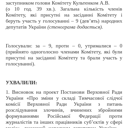
заступником голови Комітету Культенком А.В.
(о 10 год. 39 хв.). Загальна кількість членів
Комітету, які присутні на засіданні Комітету і
беруть участь у голосуванні – 9 (дев’ять) народних
депутатів України
(стенограма додається).
Голосували: за – 9, проти – 0, утрималися – 0
(прийнято одноголосно членами Комітету, які були
присутні на засіданні Комітету та брали участь у
голосуванні).
УХВАЛИЛИ:
1. Висновок на проект Постанови Верховної Ради
України «Про зміни у складі Тимчасової слідчої
комісії Верховної Ради України з питань
розслідування злочинів, вчинених збройними
формуваннями Російської Федерації проти
журналістів та інших працівників суб’єктів у сфері
медіа», внесений народним депутатом України –