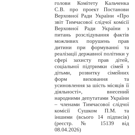
голови Комітету Кальченка
С.В. про проект Постанови
Верховної Ради України «Про
звіт Тимчасової слідчої комісії
Верховної Ради України з
питань розслідування фактів
можливих порушень прав
дитини при формуванні та
реалізації державної політики у
сфері захисту прав дітей,
соціальної підтримки сімей з
дітьми, розвитку сімейних
форм виховання та
усиновлення за шість місяців її
діяльності», внесений
народними депутатами України
– членами Тимчасової слідчої
комісії Сушком П.М. та
іншими (всього 14 підписів)
(реєстр. № 15139 від
08.04.2026)