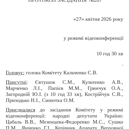
61
«2
» квітня 2026 року
7
у режимі відеоконференції
10 год 30 хв
Головує:
голова Комітету Кальченко С.В.
Присутні
: Євтушок С.М., Культенко А.В.,
Марченко Л.І., Папієв М.М., Гринчук О.А.,
Загородній Ю.І. (з 10 год 33 хв), Кострійчук С.В.,
Приходько Н.І., Синютка О.М.
Приєдналися
до засідання Комітету у режимі
відеоконференції: народні депутати України:
Цабаль В.В., Мезенцева-Федоренко М.С., Сушко
П.М., Янченко Г.І., Керівник Апарату Верховної