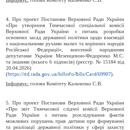
4. Про проект Постанови Верховної Ради України
«Про утворення Тимчасової спеціальної комісії
Верховної Ради України з питань розробки
основних засад державної політики щодо взаємодії
з національними рухами малих та корінних народів
Російської Федерації», внесений народними
депутатами України Мезенцевою-Федоренко М.С.
та іншими (всього 6 підписів) (реєстр. № 15184 від
20.04.2026)
(
://
.
.
.
/
/
/
/69907
).
https
itd
rada
gov
ua
billinfo
Bills
Card
Інформує:
голова Комітету Кальченко С.В.
5. Про проект Постанови Верховної Ради України
«Про звіт Тимчасової слідчої комісії Верховної
Ради України з питань розслідування фактів
можливих порушень прав дитини при формуванні
та реалізації державної політики у сфері захисту