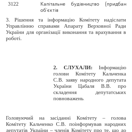
3122
Капітальне будівництво (придбанн
об’єктів
3. Рішення та інформацію Комітету надіслати
Управлінню справами Апарату Верховної Ради
України для організації виконання та врахування в
роботі.
2. СЛУХАЛИ:
Інформацію
голови Комітету Кальченка
С.В. заяву народного депутата
України Цабаля В.В. про
складення депутатських
повноважень
.
Головуючий на засіданні Комітету – голова
Комітету Кальченко С.В. поінформував народних
депутатів України – членів Комітету про те, що до