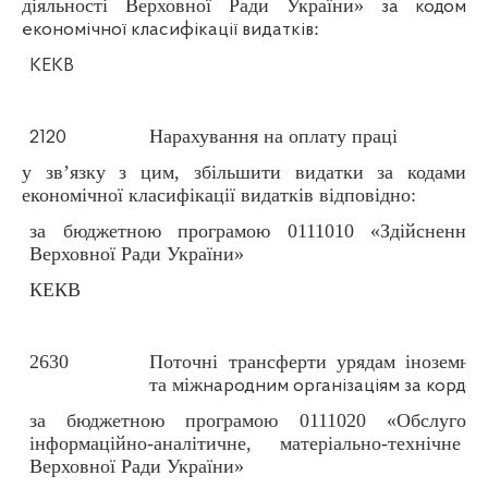
діяльності Верховної Ради України»
за кодом
:
економічної класифікації видатків
КЕКВ
Нарахування на оплату праці
2120
у зв’язку з цим, збільшити видатки за кодами
економічної класифікації видатків відповідно:
за бюджетною програмою 0111010 «Здійснення з
Верховної Ради України»
КЕКВ
2630
Поточні трансферти урядам іноземни
та між
народним організаціям за кордон
за бюджетною програмою 0111020 «Обслуговув
інформаційно-аналітичне, матеріально-технічне 
Верховної Ради України»