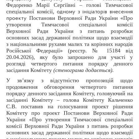
Федоренко Марії Сергіївні – голові Тимчасової
спеціальної комісії,
одному з ініціаторів внесення
Постанови Верховної Ради України «Про
проекту
утворення Тимчасової спеціальної комісії
Верховної Ради України з питань розробки
основних засад державної політики щодо взаємодії
з національними рухами малих та корінних народів
Російської Федерації» (реєстр. № 15184 від
20.04.2026), яку було запрошено для участі у
розгляді четвертого питання порядку денного
засідання Комітету
(стенограма додається).
У зв’язку з відсутністю пропозицій щодо
продовження обговорення четвертого питання
порядку денного засідання Комітету, головуючий на
засіданні Комітету – голова Комітету Кальченко
С.В. поставив на голосування проект рішення
Комітету про проект Постанови Верховної Ради
України «Про утворення Тимчасової спеціальної
комісії Верховної Ради України з питань розробки
основних засад державної політики щодо взаємодії
з національними рухами малих та корінних народів