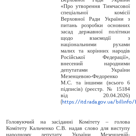
«Про утворення Тимчасової
спеціальної комісії
Верховної Ради України з
питань розробки основних
засад державної політики
щодо взаємодії з
національними рухами
малих та корінних народів
Російської Федерації»,
внесений народними
депутатами України
Мезенцевою-Федоренко
М.С. та іншими (всього 6
підписів) (реєстр. № 15184
від 20.04.2026)
(
https
://
itd
.
rada
.
gov
.
ua
/
billinfo
/
Головуючий на засіданні Комітету – голова
Комітету Кальченко С.В. надав слово для виступу
народному депутату України Мезенцевій-