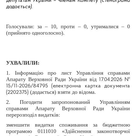
депутатам України – членам Комітету
(стенограма
додається).
Голосували: за – 10, проти – 0, утрималися – 0
(прийнято одноголосно).
УХВАЛИЛИ:
1. Інформацію про
лист Управління справами
Апарату Верховної Ради України від
17.04.2026 №
15/11-2026/84795 (електронна картка документа
(додається) взяти до відома.
(2202375)
2. Погодити запропонований Управлінням
справами Апарату Верховної Ради України
перерозподіл видатків:
зменшити видатки споживання за бюджетною
програмою 0111010 «Здійснення законотворчої