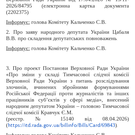
2026/84795 (електронна картка документа
(2202375)
.
Інформує:
голова Комітету Кальченко С.В.
2. Про заяву народного депутата України Цабаля
В.В. про складення депутатських повноважень
.
Інформує:
голова Комітету Кальченко С.В.
3. Про проект Постанови Верховної Ради України
«Про зміни у складі Тимчасової слідчої комісії
Верховної Ради України з питань розслідування
злочинів, вчинених збройними формуваннями
Російської Федерації проти журналістів та інших
працівників суб’єктів у сфері медіа», внесений
народним депутатом України – головою Тимчасової
слідчої комісії Кравчук Є.М.
(реєстр. № 15140 від 08.04.2026)
(
://
.
.
.
/
/
/
/69843
)
https
itd
rada
gov
ua
billinfo
Bills
Card
.
Інформує:
голова Комітету Кальченко С.В.