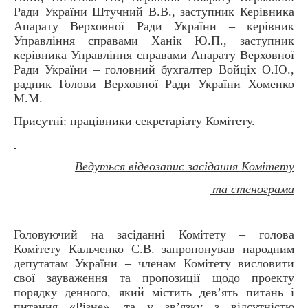
Ради України Штучний В.В., заступник Керівника
Апарату Верховної Ради України – керівник
Управління справами Ханік Ю.П., заступник
керівника Управління справами Апарату Верховної
Ради України – головний бухгалтер Войціх О.Ю.,
радник Голови Верховної Ради України Хоменко
М.М.
Присутні
: працівники секретаріату Комітету.
Ведуться відеозапис засідання Комітету
та стенограма
Головуючий на засіданні Комітету – голова
Комітету Кальченко С.В. запропонував народним
депутатам України – членам Комітету висловити
свої зауваження та пропозиції щодо проекту
порядку денного, який містить дев’ять питань і
питання «Різне», та у зв’язку з відсутністю