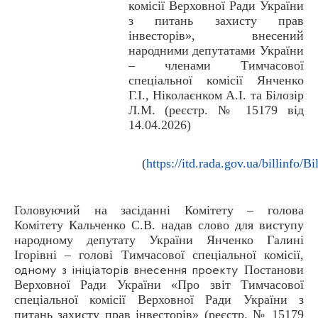
комісії Верховної Ради України
з питань захисту прав
інвесторів», внесений
народними депутатами України
– членами Тимчасової
спеціальної комісії Янченко
Г.І., Ніколаєнком А.І. та Білозір
Л.М. (реєстр. № 15179 від
14.04.2026)
(
https://itd.rada.gov.ua/billinfo/B
Головуючий на засіданні Комітету – голова
Комітету Кальченко С.В. надав слово для виступу
народному депутату України Янченко Галині
Ігорівні – голові Тимчасової спеціальної комісії,
Постанови
одному з ініціаторів внесення проекту
Верховної Ради України «Про звіт Тимчасової
спеціальної комісії Верховної Ради України з
питань захисту прав інвесторів» (реєстр. № 15179