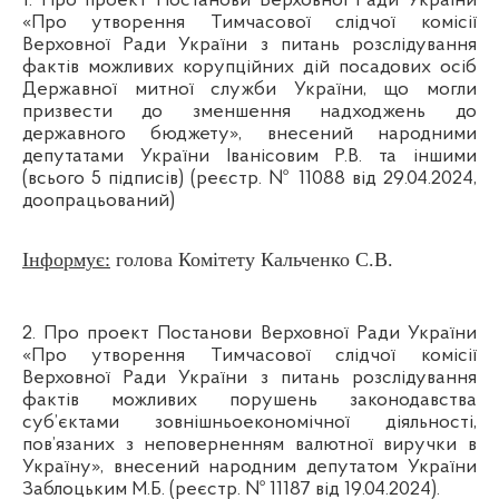
1. Про проект Постанови Верховної Ради України
«Про утворення Тимчасової слідчої комісії
Верховної Ради України з питань розслідування
фактів можливих корупційних дій посадових осіб
Державної митної служби України, що могли
призвести до зменшення надходжень до
державного бюджету», внесений народними
депутатами України Іванісовим Р.В. та іншими
(всього 5 підписів) (реєстр. № 11088 від 29.04.2024,
доопрацьований)
Інформує:
голова Комітету Кальченко С.В.
2. Про проект Постанови Верховної Ради України
«Про утворення Тимчасової слідчої комісії
Верховної Ради України з питань розслідування
фактів можливих порушень законодавства
суб’єктами зовнішньоекономічної діяльності,
пов’язаних з неповерненням валютної виручки в
Україну», внесений народним депутатом України
Заблоцьким М.Б. (реєстр. № 11187 від 19.04.2024).