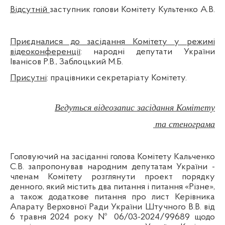
Відсутній
заступник голови Комітету Культенко А.В.
Приєдналися до засідання Комітету у режимі
відеоконференції
: народні депутати України
Іванісов Р.В., Заблоцький М.Б.
Присутні
: працівники секретаріату Комітету.
Ведуться відеозапис засідання Комітету
та стенограма
Головуючий на засіданні голова Комітету Кальченко
С.В. запропонував народним депутатам України -
членам Комітету розглянути проект порядку
денного, який містить два питання і питання
«Різне»,
а також додаткове питання про лист
Керівника
Апарату Верховної Ради України Штучного В.В. від
6 травня 2024 року № 06/03-2024/99689 щодо