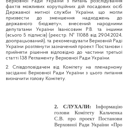
Верховної Ради України з питань розслідування
фактів можливих корупційних дій посадових осіб
Державної митної служби України, що могли
призвести до зменшення надходжень до
державного бюджету», внесений народними
депутатами України Іванісовим Р.В. та іншими
(всього 5 підписів) (реєстр.
№ 11088 від 29.04.2024,
доопрацьований)
, та рекомендувати Верховній Раді
України розглянути зазначений проект Постанови і
прийняти рішення відповідно до частини третьої
статті 138 Регламенту Верховної Ради України.
2. Співдоповідачем від Комітету на пленарному
засіданні Верховної Ради України з цього питання
визначити голову Комітету.
2. СЛУХАЛИ:
Інформацію
голови Комітету Кальченка
С.В. про проект Постанови
Верховної Ради України
«Про