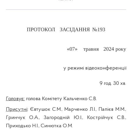
ПРОТОКОЛ
ЗАСІДАННЯ
№193
«07»
травня
2024 року
у режимі відеоконференції
9 год. 30 хв.
Головує:
голова Комітету Кальченко С.В.
Присутні
: Євтушок С.М., Марченко Л.І.,
Папієв М.М.,
Гринчук О.А.,
Загородній Ю.І., Кострійчук С.В.,
Приходько Н.І.,
Синютка О.М.