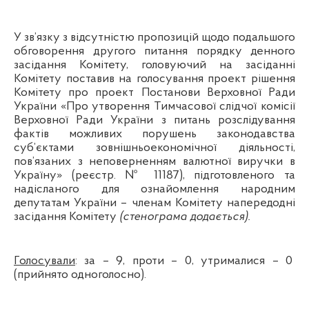
У зв’язку з відсутністю пропозицій щодо подальшого
обговорення
другого питання порядку денного
засідання Комітету, головуючий на засіданні
Комітету поставив на голосування проект рішення
Комітету про
проект Постанови Верховної Ради
України «Про утворення Тимчасової слідчої комісії
Верховної Ради України з питань розслідування
фактів можливих порушень законодавства
суб’єктами зовнішньоекономічної діяльності,
пов’язаних з неповерненням валютної виручки в
Україну» (реєстр. № 11187), підготовленого та
надісланого для ознайомлення народним
депутатам України – членам Комітету напередодні
засідання Комітету
(стенограма додається).
Голосували
: за – 9, проти – 0, утрималися – 0
(прийнято одноголосно).