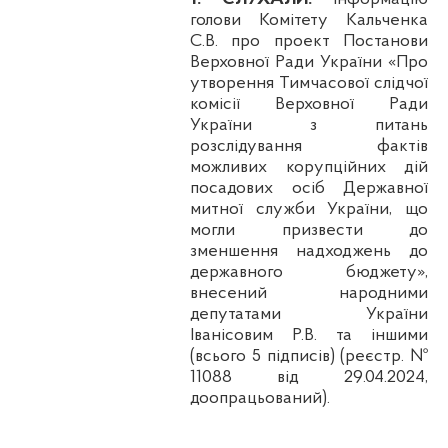
голови Комітету Кальченка
С.В. про проект Постанови
Верховної Ради України «Про
утворення Тимчасової слідчої
комісії Верховної Ради
України з питань
розслідування фактів
можливих корупційних дій
посадових осіб Державної
митної служби України, що
могли призвести до
зменшення надходжень до
державного бюджету»,
внесений народними
депутатами України
Іванісовим Р.В. та іншими
(всього 5 підписів) (реєстр. №
11088 від 29.04.2024,
доопрацьований).