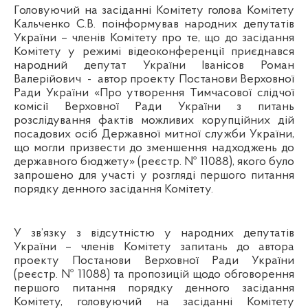
Головуючий на засіданні Комітету голова Комітету
Кальченко С.В. поінформував народних депутатів
України – членів Комітету про те, що до засідання
Комітету у режимі відеоконференції приєднався
народний депутат України Іванісов Роман
Валерійович
-
автор
проекту Постанови Верховної
Ради України «Про утворення Тимчасової слідчої
комісії Верховної Ради України з питань
розслідування фактів можливих корупційних дій
посадових осіб Державної митної служби України,
що могли призвести до зменшення надходжень до
державного бюджету» (реєстр. № 11088)
, якого було
запрошено для участі у розгляді першого питання
порядку денного засідання Комітету.
У зв’язку з відсутністю у народних депутатів
України – членів Комітету запитань до автора
проекту Постанови Верховної Ради України
(реєстр. № 11088) та пропозицій щодо обговорення
першого питання порядку денного засідання
Комітету, головуючий на засіданні Комітету