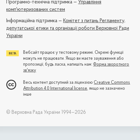
Програмно-технічна підтримка —
Управління
комп'ютеризованих систем
Iнформаційна підтримка —
Комітет з питань Регламенту,
депутатської етики та організації роботи Верховної Ради
України
Вебсайт працює у тестовому режимі. Окремі функції
можуть не працювати. Якщо ви маєте зауваження або
пропозиції, будь ласка, напишіть нам:
Форма зворотного
зв'язку
Весь контент доступний за ліцензією
Creative Commons
Attribution 4.0 International license
, якщо не зазначено
інше
© Верховна Рада України 1994—2026