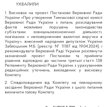
УХВАЛИЛИ:
1. Висновок на
проект Постанови Верховної Ради
України «Про утворення Тимчасової слідчої комісії
Верховної Ради України з питань розслідування
фактів можливих порушень законодавства
суб’єктами зовнішньоекономічної діяльності,
пов’язаних з неповерненням валютної виручки в
Україну», внесений народним депутатом України
Заблоцьким М.Б. (реєстр. № 11187 від 19.04.2024)
, і
рекомендувати Верховній Раді України розглянути
зазначений проект Постанови та прийняти
рішення, відповідно до частини третьої статті 138
Регламенту Верховної Ради України, з урахуванням
редакційних уточнень, викладених у висновку
Комітету.
2. Співдоповідачем від Комітету на пленарному
засіданні Верховної Ради України з цього питання
визначити голову Комітету.