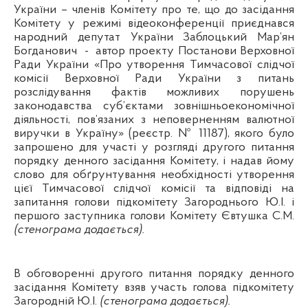
України – членів Комітету про те, що до засідання
Комітету у режимі відеоконференції приєднався
народний депутат України Заблоцький Мар’ян
Богданович
-
автор проекту
Постанови Верховної
Ради України «Про утворення Тимчасової слідчої
комісії Верховної Ради України з питань
розслідування фактів можливих порушень
законодавства суб’єктами зовнішньоекономічної
діяльності, пов’язаних з неповерненням валютної
виручки в Україну» (реєстр. № 11187)
, якого було
запрошено для участі у розгляді другого питання
порядку денного засідання Комітету, і надав йому
слово для обґрунтування необхідності утворення
цієї Тимчасової слідчої комісії та відповіді на
запитання голови підкомітету Загороднього Ю.І. і
першого заступника голови Комітету Євтушка С.М.
(стенограма додається).
В обговоренні другого питання порядку денного
засідання Комітету взяв участь голова підкомітету
Загородній Ю.І.
(стенограма додається).