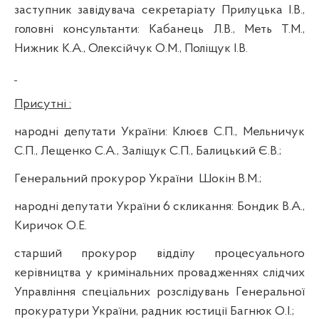
заступник завідувача секретаріату Прилуцька І.В.,
головні консультанти: Кабанець Л.В.,
Меть
Т.М.,
Нижник К.А.,
Олексійчук
О.М., Поліщук І.В.
Присутні :
народні депутати України: Клюєв С.П., Мельничук
С.П., Лещенко С.А.,
Заліщук
С.П.,
Балицький
Є.В.;
Генеральний прокурор України
Шокін
В.М.;
народні депутати України 6 скликання:
Бондик
В.А.,
Киричок
О.Е.
старший прокурор відділу процесуального
керівництва у кримінальних провадженнях слідчих
Управління спеціальних розслідувань Генеральної
прокуратури України, радник юстиції Багнюк О.І.;