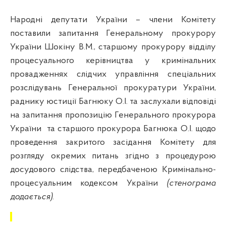
Народні депутати України – члени Комітету
поставили запитання Генеральному прокурору
України
Шокіну
В.М., старшому прокурору відділу
процесуального керівництва у кримінальних
провадженнях слідчих управління спеціальних
розслідувань Генеральної прокуратури України,
раднику юстиції Багнюку О.І. та заслухали відповіді
на запитання пропозицію Генерального прокурора
України
та старшого прокурора Багнюка О.І. щодо
проведення закритого засідання Комітету для
розгляду окремих питань згідно з процедурою
досудового слідства, передбаченою Кримінально-
процесуальним кодексом України
(стенограма
додається)
.