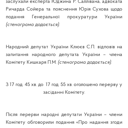
заслухали експерта
Юджина
Р.
Саллівана
, адвоката
Ричарда
Сойера
та пояснення Юрія
Сухова
щодо
подання Генеральної прокуратури України
(стенограма додається)
.
Народний депутат України Клюєв С.П. відповів на
запитання народного депутата України – члена
Комітету
Кишкаря
П.М.
(стенограма додається)
.
З 17 год. 45 хв. до
17 год. 55 хв. оголошено перерву у
засіданні Комітету.
Після перерви народні депутати України – члени
Комітету обговорили подання «Про надання згоди