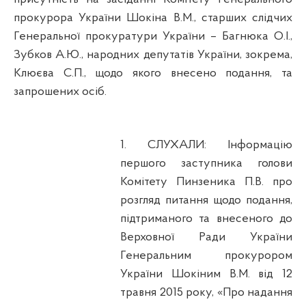
прокурора України
Шокіна
В.М., старших слідчих
Генеральної прокуратури України – Багнюка О.І.,
Зубков А.Ю., народних депутатів України, зокрема,
Клюєва С.П., щодо якого внесено подання, та
запрошених осіб.
1. СЛУХАЛИ:
Інформацію
першого заступника голови
Комітету Пинзеника П.В. про
розгляд питання щодо подання,
підтриманого та внесеного до
Верховної Ради України
Генеральним прокурором
України
Шокіним
В.М. від 12
травня 2015 року, «Про надання