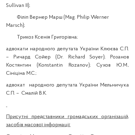
Sullivan
II);
Філіп Вернер Марш (
Mag
.
Philip
Werner
Marsch
);
Трикоз
Ксенія Григорівна;
адвокати народного депутата України Клюєва С.П.
– Ричард
Сойер
(
Dr
.
Richard
Soyer
); Розанов
Костянтин (
Konstantin
Rozanov
);
Сухов
Ю.М.,
Сініціна
М.С.;
адвокат
народного депутата України Мельничука
С.П. –
Смалій
В.К.
Присутні представники громадських організацій,
засобів масової інформації: