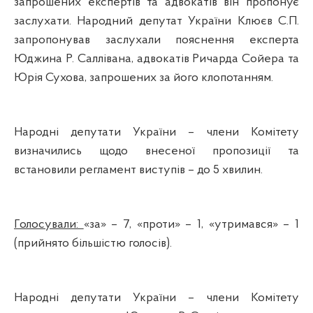
запрошених експертів та адвокатів він пропонує
заслухати. Народний депутат України Клюєв С.П.
запропонував заслухали пояснення експерта
Юджина
Р.
Саллівана
, адвокатів Ричарда
Сойера
та
Юрія
Сухова
, запрошених за його клопотанням.
Народні депутати України – члени Комітету
визначились щодо внесеної пропозиції та
встановили регламент виступів – до 5 хвилин.
Голосували:
«за» – 7, «проти» – 1, «утримався» – 1
(прийнято більшістю голосів).
Народні депутати України – члени Комітету