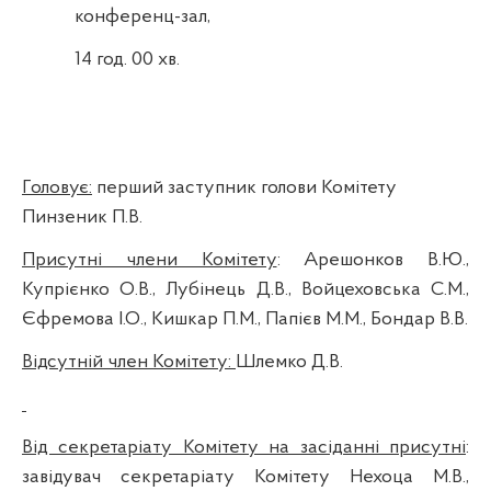
конференц-зал,
14 год. 00 хв.
Головує:
перший заступник голови Комітету
Пинзеник П.В.
Присутні члени Комітету
:
Арешонков
В.Ю.,
Купрієнко
О.В.,
Лубінець
Д.В.,
Войцеховська
С.М.,
Єфремова І.О.,
Кишкар
П.М.,
Папієв
М.М., Бондар В.В.
Відсутній член Комітету:
Шлемко
Д.В.
Від секретаріату Комітету на засіданні присутні
:
завідувач секретаріату Комітету
Нехоца
М.В.,