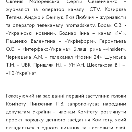
Євгенія
Моторевська
, Сергій
Семенченко
–
журналіст та оператор каналу ICTV, Козирєва
Тетяна,
Анджрій
Сейчук
, Яків
Любчич
– журналісти
та оператор телеканалу
hromadske.tv
,
Босак
С.В. -
«Українські новини», Боднар Інна – канал «1+1»,
Пащенко Валентина – «Укрінформ»,
Геронтьева
О.Є. – «Інтерфакс-Україна», Білаш Ірина –«
Insider
»,
Чернецька А.М. – телеканал «Новин 24»,
Шумська
Т.М. – UBR,
Пришляк
Н.І. – УНІАН, Шестакова В.І. –
«112-Україна».
Головуючий на засіданні перший заступник голови
Комітету Пинзеник П.В. запропонував народним
депутатам України – членам Комітету розглянути
проект порядку денного засідання Комітету, який
складається з одного питання та висловити свої