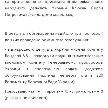
на притягнення до кримінальної відповідальності
народного депутата України Клюєва Сергія
Петровича»
(стенограма додається).
В результаті обговорення надійшло три пропозиції,
по яких проведено рейтингове голосування:
- від народного депутата України – члена Комітету
Бондаря В.В. – повернути подання із вмотивованим
висновком Комітету Генеральному прокуророві
України з пропозицією подати додаткові
обґрунтування (частина четверта статті 220
Регламенту Верховної Ради України);
Голосували:
«за» – 1, «проти» – 0, «утримались» – 8
(рішення не прийнято).