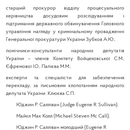
старший прокурор відділу процесуального
керівництва досудовим розслідуванням і
підтримання державного обвинувачення Головного
управління нагляду у кримінальному провадженні
Генеральної прокуратури України Зубков А.Ю.;
помічники-консультанти народних депутатів
України – членів Комітету
Войцеховської
С.М.,
Єфремової І.О.,
Папієва
М.М.;
експерти та спеціалісти для забезпечення
перекладу, за письмовим клопотанням народного
депутата України
Клюєва С.П.:
Юджин
Р.
Салліван
(
Judge
Eugene
R.
Sullivan
);
Майкл Мак
Колл
(
Michael
Steven
Mc
Call
);
Юджин
Р.
Салліван
молодший (
Eugene
R