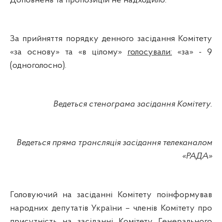
Доповнень та пропозицій не надходило.
За прийняття порядку денного засідання Комітету
«за основу» та «в цілому»
голосували:
«за» - 9
(одноголосно).
Ведеться стенограма засідання Комітету.
Ведеться пряма трансляція засідання телеканалом
«РАДА»
Головуючий на засіданні Комітету поінформував
народних депутатів України – членів Комітету про
присутність на засіданні Комітету Генерального