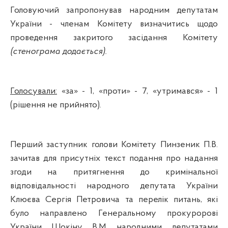
Головуючий запропонував народним депутатам
України - членам Комітету визначитись щодо
проведення закритого засідання Комітету
(стенограма додається).
Голосували:
«за» - 1, «проти» - 7, «утримався» - 1
(рішення не прийнято).
Перший заступник голови Комітету Пинзеник П.В.
зачитав для присутніх текст подання п
ро надання
згоди на притягнення до кримінальної
відповідальності народного депутата України
Клюєва Сергія Петровича та перелік питань, які
було направлено Генеральному прокуророві
України
Шокіну
В.М. народними депутатами