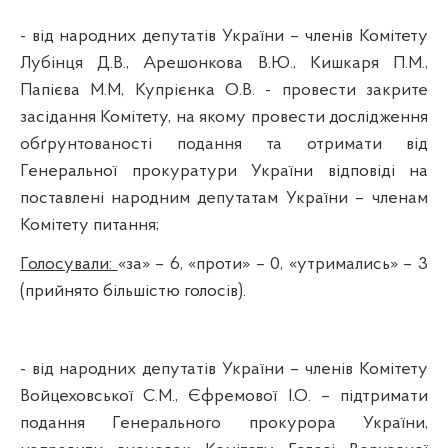
- від народних депутатів України – членів Комітету
Лубінця
Д.В.,
Арешонкова
В.Ю.,
Кишкаря
П.М.,
Папієва
М.М,
Купрієнка
О.В. - провести закрите
засідання Комітету, на якому провести дослідження
обґрунтованості подання та отримати від
Генеральної прокуратури України відповіді на
поставлені народним депутатам України – членам
Комітету питання;
Голосували:
«за» – 6, «проти» – 0, «утримались» – 3
(прийнято більшістю голосів).
- від народних депутатів України – членів Комітету
Войцеховської
С.М., Єфремової І.О. – підтримати
подання Генерального прокурора України,