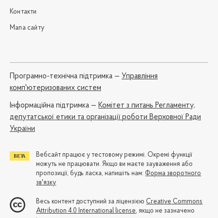
Контакти
Мапа сайту
Програмно-технічна підтримка —
Управління
комп'ютеризованих систем
Iнформаційна підтримка —
Комітет з питань Регламенту,
депутатської етики та організації роботи Верховної Ради
України
Вебсайт працює у тестовому режимі. Окремі функції
можуть не працювати. Якщо ви маєте зауваження або
пропозиції, будь ласка, напишіть нам:
Форма зворотного
зв'язку
Весь контент доступний за ліцензією
Creative Commons
Attribution 4.0 International license
, якщо не зазначено