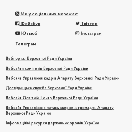
Ми у соціальних мережах:
Фейсбук
Твіттер
Ютьюб
Інстаграм
Телеграм
Вебпортал Верховної Ради України
Вебсайти комітетів Верховної Ради України
Вебсайт Управління кадрів Апарату Верховної Ради України
Дослідницька служба Верховної Ради України
Вебсайт Освітній Центр Верховної Ради України
Вебсайт Управління з питань звернень громадян Апарату
Верховної Ради України
Інформаційні ресурси державних органів України